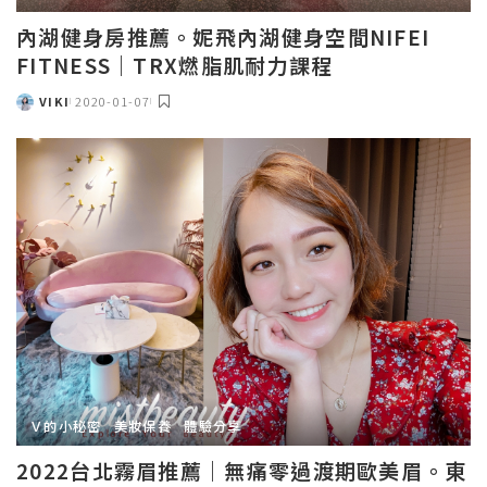
內湖健身房推薦。妮飛內湖健身空間NIFEI
FITNESS｜TRX燃脂肌耐力課程
VIKI
2020-01-07
POSTED
BY
Ｖ的小秘密
美妝保養
體驗分享
2022台北霧眉推薦｜無痛零過渡期歐美眉。東