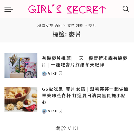
秘密女孩 Viki
>
文章列表
>
麥片
標籤:
麥片
有機麥片推薦| 一天一餐青荷米森有機麥
片 | 一起吃麥片終結冬天肥胖
VIKI
POSTED
BY
GS愛吃鬼| 麥片女孩 | 跟著笑笑一起做簡
單美味燕麥杯 打造夏日清爽無負擔小點
心
VIKI
POSTED
BY
關於 VIKI