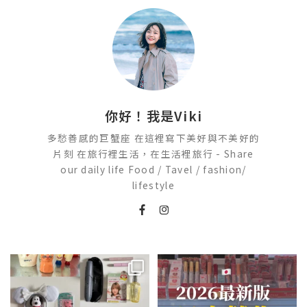
你好！我是Viki
多愁善感的巨蟹座 在這裡寫下美好與不美好的
片刻 在旅行裡生活，在生活裡旅行 - Share
our daily life Food / Tavel / fashion/
lifestyle
💭留言「免費」傳日本藥妝店/百
2026🇯🇵日本藥妝店必買什麼
貨/機場/Donki/折價券給你
...
日本最近紅什麼？
...
413
43
123
20