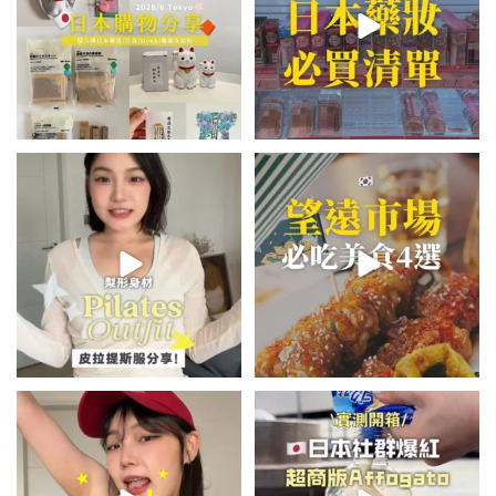
💭留言「美背」傳🔗給你！
\🇰🇷韓國望遠市場4家必吃美食
🏷️#吉推韓國 🇰🇷
😋/
...
💭留言「望遠市場」傳地址給你
...
48
20
345
59
summer outfit⋆.˚✮🎧✮˚.⋆
\🇯🇵日本爆紅!超商版Affogato
🍨☕️/
夏日穿搭最需要單品！
...
🏷️#吉推日本🇯🇵
...
755
43
117
26