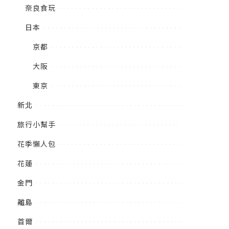
奈良食玩
日本
京都
大阪
東京
新北
旅行小幫手
花季懶人包
花蓮
金門
離島
首爾