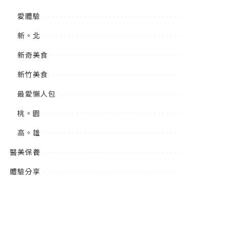
愛體驗
新。北
新奇美食
新竹美食
最愛懶人包
桃。園
高。雄
醫美保養
體驗分享