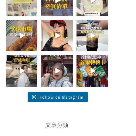
折價券給你
...
日本最近紅什
🇰🇷
麼？
...
...
452
123
48
20
44
20
\🇰🇷韓國望遠市
summer
\🇯🇵日本爆紅!超
場4家必吃美食
outfit⋆.˚✮🎧
商版Affogato 🍨
😋/
✮˚.⋆
☕️/
💭留言「望遠市
🏷️#吉推日本🇯🇵
場」傳地址給
夏日穿搭最需要
...
你
...
單品！
...
117
345
755
26
59
43
💭留言「蕾絲」
\💭留言「PGC」
\💭留言「轉轉」
傳預約🔗給你！
傳預約🔗給你 /
傳懶人包和購買
\🇯🇵京都最便宜
Tokyo birthday
🔗給你
蕾絲和服推
trip 🫧
...
\🇰🇷韓國旅遊神
薦！/
...
卡！首爾轉轉卡
✨ /
...
121
101
38
104
76
146
Follow on Instagram
文章分類