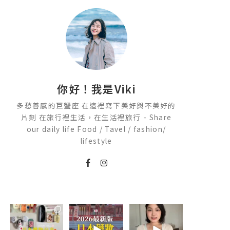
你好！我是Viki
多愁善感的巨蟹座 在這裡寫下美好與不美好的
片刻 在旅行裡生活，在生活裡旅行 - Share
our daily life Food / Tavel / fashion/
lifestyle
💭留言「免費」
2026🇯🇵日本藥
💭留言「美背」
傳日本藥妝店/百
妝店必買什麼
傳🔗給你！
貨/機場/Donki/
🏷️#吉推韓國