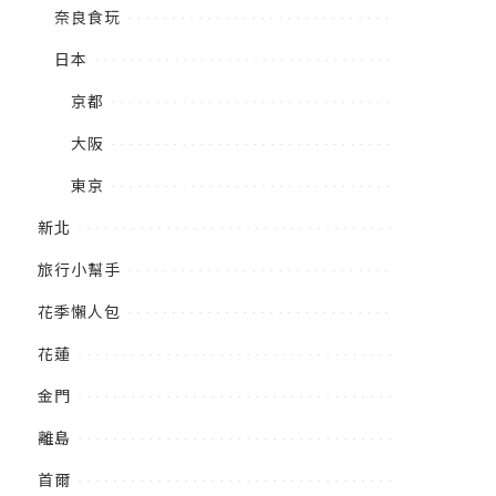
奈良食玩
日本
京都
大阪
東京
新北
旅行小幫手
花季懶人包
花蓮
金門
離島
首爾