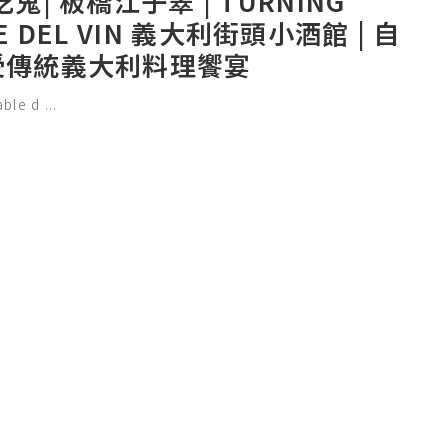
吃鬼| 板橋江子翠 | TURNING
E DEL VIN 義大利街頭小酒館 | 自
受傳統義大利料理饗宴
able d
...