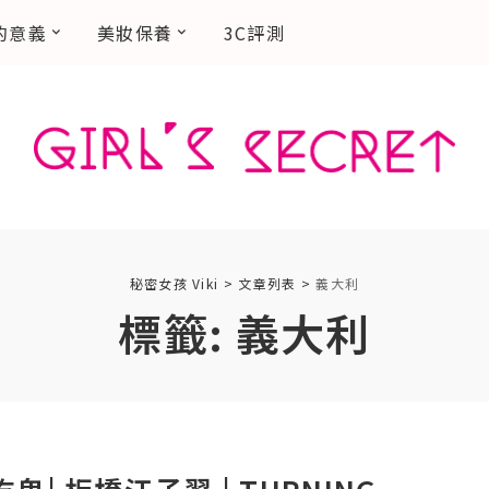
的意義
美妝保養
3C評測
秘密女孩 Viki
>
文章列表
>
義大利
標籤:
義大利