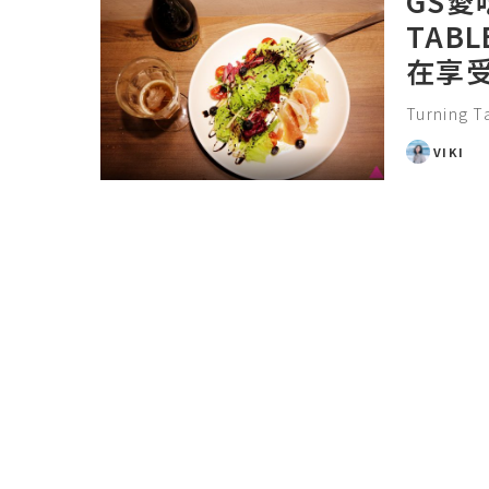
GS愛
TABL
在享
Turning T
VIKI
POSTED
BY