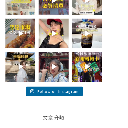
折價券給你
...
日本最近紅什
🇰🇷
麼？
...
...
452
123
48
20
44
20
\🇰🇷韓國望遠市
summer
\🇯🇵日本爆紅!超
場4家必吃美食
outfit⋆.˚✮🎧
商版Affogato 🍨
😋/
✮˚.⋆
☕️/
💭留言「望遠市
🏷️#吉推日本🇯🇵
場」傳地址給
夏日穿搭最需要
...
你
...
單品！
...
117
345
755
26
59
43
💭留言「蕾絲」
\💭留言「PGC」
\💭留言「轉轉」
傳預約🔗給你！
傳預約🔗給你 /
傳懶人包和購買
\🇯🇵京都最便宜
Tokyo birthday
🔗給你
蕾絲和服推
trip 🫧
...
\🇰🇷韓國旅遊神
薦！/
...
卡！首爾轉轉卡
✨ /
...
121
101
38
104
76
146
Follow on Instagram
文章分類