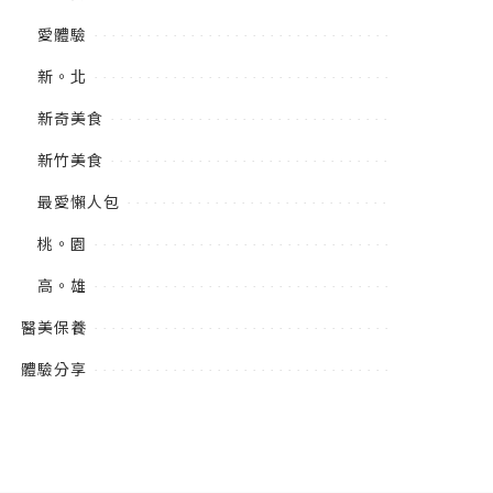
愛體驗
新。北
新奇美食
新竹美食
最愛懶人包
桃。園
高。雄
醫美保養
體驗分享