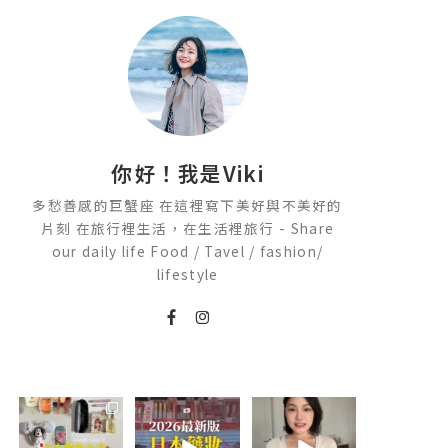
你好！我是Viki
多愁善感的巨蟹座 在這裡寫下美好與不美好的
片刻 在旅行裡生活，在生活裡旅行 - Share
our daily life Food / Tavel / fashion/
lifestyle
💭留言「免費」
2026🇯🇵日本藥
💭留言「美背」
傳日本藥妝店/百
妝店必買什麼
傳🔗給你！
貨/機場/Donki/
🏷️#吉推韓國