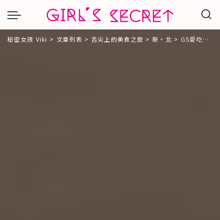
秘密女孩 Viki
>
文章列表
>
舌尖上的美食之旅
>
新。北
>
GS愛吃鬼| 板橋江子翠 | Turning Table del vin 義大利街頭小酒館 | 自在享受傳統義大利料理饗宴