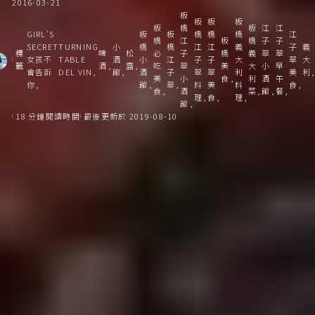
2016-03-21
板
板
板
板
板
橋
板
江
江
GIRL'S
板
板
橋
橋
橋
江
橋
江
板
橋
子
子
SECRET
TURNING
小
橋
橋
江
江
義
子
義
標
啤
松
必
子
橋
義
翠
翠
女孩不
TABLE
酒
小
江
子
子
大
翠
大
籤
酒
露
吃
翠
美
大
小
早
會告訴
DEL VIN
館
酒
子
翠
翠
利
美
利
美
小
食
利
酒
午
你
館
翠
料
美
料
食
食
酒
菜
館
餐
理
食
理
館
18 分鐘閱讀時間
最後更新於 2019-08-10