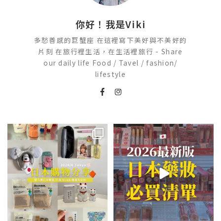
你好！我是Viki
多愁善感的巨蟹座 在這裡寫下美好與不美好的
片刻 在旅行裡生活，在生活裡旅行 - Share
our daily life Food / Tavel / fashion/
lifestyle
💭留言「免費」傳日本藥妝店/百
2026🇯🇵日本藥妝店必買什麼
貨/機場/Donki/折價券給你
...
日本最近紅什麼？
...
452
44
123
20