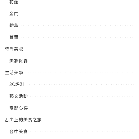
花蓮
金門
離島
首爾
時尚美妝
美妝保養
生活美學
3C評測
藝文活動
電影心得
舌尖上的美食之旅
台中美食