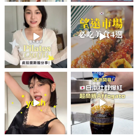
💭留言「美背」傳🔗給你！
\🇰🇷韓國望遠市場4家必吃美食
🏷️#吉推韓國 🇰🇷
😋/
...
💭留言「望遠市場」傳地址給你
...
48
20
345
59
summer outfit⋆.˚✮🎧✮˚.⋆
\🇯🇵日本爆紅!超商版Affogato
🍨☕️/
夏日穿搭最需要單品！
...
🏷️#吉推日本🇯🇵
...
755
43
117
26