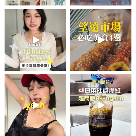
💭留言「美背」傳🔗給你！
\🇰🇷韓國望遠市場4家必吃美食
🏷️#吉推韓國 🇰🇷
😋/
...
💭留言「望遠市場」傳地址給你
...
48
20
345
59
summer outfit⋆.˚✮🎧✮˚.⋆
\🇯🇵日本爆紅!超商版Affogato
🍨☕️/
夏日穿搭最需要單品！
...
🏷️#吉推日本🇯🇵
...
755
43
117
26