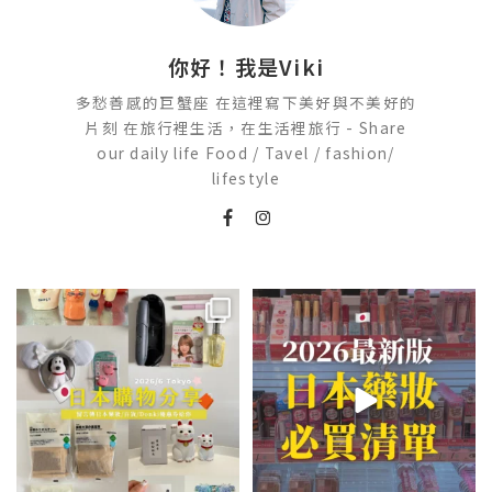
你好！我是Viki
多愁善感的巨蟹座 在這裡寫下美好與不美好的
片刻 在旅行裡生活，在生活裡旅行 - Share
our daily life Food / Tavel / fashion/
lifestyle
💭留言「免費」傳日本藥妝店/百
2026🇯🇵日本藥妝店必買什麼
貨/機場/Donki/折價券給你
...
日本最近紅什麼？
...
452
44
123
20