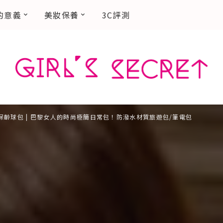
的意義
美妝保養
3C評測
lt 保齡球包 | 巴黎女人的時尚極簡日常包！防潑水材質旅遊包/筆電包