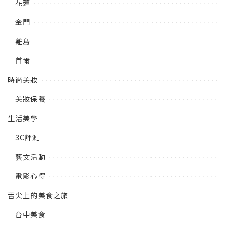
花蓮
金門
離島
首爾
時尚美妝
美妝保養
生活美學
3C評測
藝文活動
電影心得
舌尖上的美食之旅
台中美食