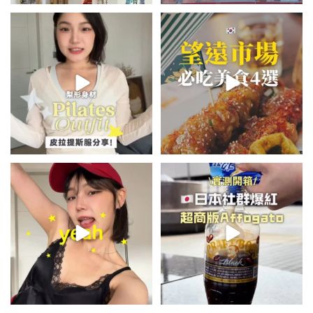
💭留言「美背」傳🔗給你！
\🇰🇷韓國望遠市場4家必吃美食
🏷️#吉推韓國 🇰🇷
😋/
...
💭留言「望遠市場」傳地址給你
...
48
20
345
59
summer outfit⋆.˚✮🎧✮˚.⋆
\🇯🇵日本爆紅!超商版Affogato
🍨☕️/
夏日穿搭最需要單品！
...
🏷️#吉推日本🇯🇵
...
755
43
117
26