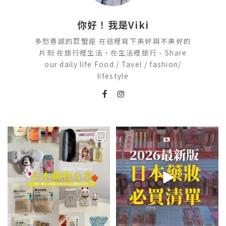
你好！我是Viki
多愁善感的巨蟹座 在這裡寫下美好與不美好的
片刻 在旅行裡生活，在生活裡旅行 - Share
our daily life Food / Tavel / fashion/
lifestyle
💭留言「免費」傳日本藥妝店/百
2026🇯🇵日本藥妝店必買什麼
貨/機場/Donki/折價券給你
...
日本最近紅什麼？
...
413
43
123
20