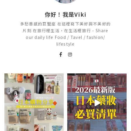
你好！我是Viki
多愁善感的巨蟹座 在這裡寫下美好與不美好的
片刻 在旅行裡生活，在生活裡旅行 - Share
our daily life Food / Tavel / fashion/
lifestyle
💭留言「免費」傳日本藥妝店/百
2026🇯🇵日本藥妝店必買什麼
貨/機場/Donki/折價券給你
...
日本最近紅什麼？
...
75
22
118
20