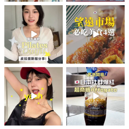
💭留言「美背」傳🔗給你！
\🇰🇷韓國望遠市場4家必吃美食
🏷️#吉推韓國 🇰🇷
😋/
...
💭留言「望遠市場」傳地址給你
...
48
20
340
59
summer outfit⋆.˚✮🎧✮˚.⋆
\🇯🇵日本爆紅!超商版Affogato
🍨☕️/
夏日穿搭最需要單品！
...
🏷️#吉推日本🇯🇵
...
754
43
116
26