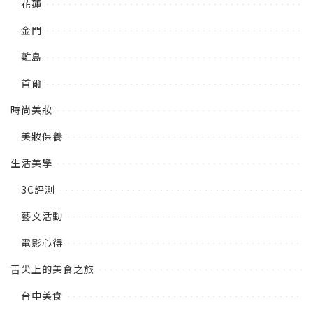
花蓮
金門
離島
首爾
時尚美妝
美妝保養
生活美學
3C評測
藝文活動
電影心得
舌尖上的美食之旅
台中美食