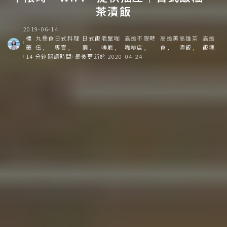
茶漬飯
2019-06-14
標
丸叄食
日式料理
日式飯
老屋咖
高雄不限時
高雄美
高雄茶
高雄
籤
伍
專賣
糰
啡廳
咖啡店
食
漬飯
飯糰
14 分鐘閱讀時間
最後更新於 2020-04-24