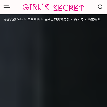
秘密女孩 Viki
>
文章列表
>
舌尖上的美食之旅
>
高。雄
>
高雄新興區文青老屋餐廳｜丸叄食伍。不限時、wifi、提供插座｜日式飯糰、茶漬飯