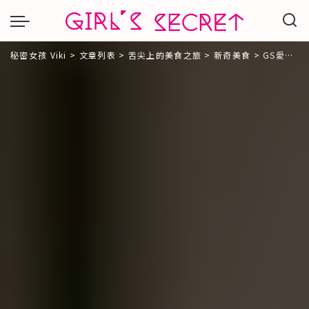
秘密女孩 Viki
>
文章列表
>
舌尖上的美食之旅
>
新奇美食
>
GS愛吃鬼| 爆料奶酪 | 超火紅販賣機甜點 每一口都吃得出用心與美味!