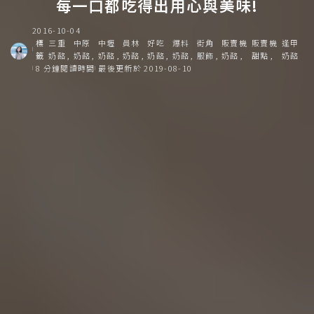
每一口都吃得出用心與美味!
2016-10-04
標
三重
中原
中壢
員林
好吃
爆料
街角
販賣機
販賣機
逢甲
籤
奶酪
奶酪
奶酪
奶酪
奶酪
奶酪
服飾
奶酪
甜點
奶酪
8 分鐘閱讀時間
最後更新於 2019-08-10