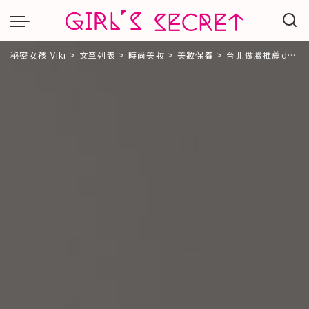
秘密女孩 Viki
>
文章列表
>
時尚美妝
>
美妝保養
>
台北做臉推薦dcard。La PARLER帕蕾拉日式美容｜有感拉提小臉魔法。溫感奇肌美容課程