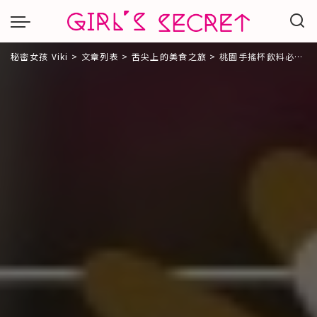
秘密女孩 Viki
>
文章列表
>
舌尖上的美食之旅
>
桃園手搖杯飲料必喝|大茗玉露青茶專賣。100%台灣茶及小農鮮奶