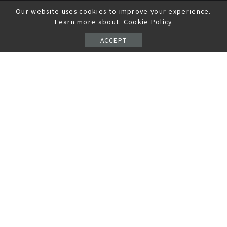
Our website uses cookies to improve your experience.
Learn more about:
Cookie Policy
ACCEPT
【正版有貨】舌尖上的中
正版全新🔥舌尖上的中國
國美食之旅(第二版）遊遍
美食之旅中國旅遊地圖
天下美景 嚐遍天下美
2025年新版全國自駕遊景
墨香阁--正版書...
🔥中醫古籍|自然...
點書
NT$ 410
NT$ 559