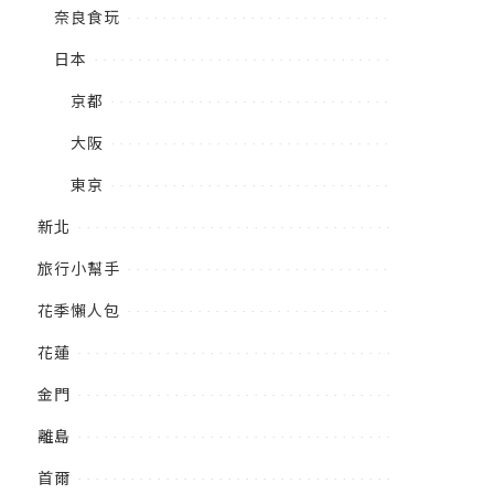
奈良食玩
日本
京都
大阪
東京
新北
旅行小幫手
花季懶人包
花蓮
金門
離島
首爾