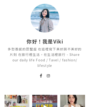
你好！我是Viki
多愁善感的巨蟹座 在這裡寫下美好與不美好的
片刻 在旅行裡生活，在生活裡旅行 - Share
our daily life Food / Tavel / fashion/
lifestyle
💭留言「免費」
2026🇯🇵日本藥
💭留言「美背」
傳日本藥妝店/百
妝店必買什麼
傳🔗給你！
貨/機場/Donki/
🏷️#吉推韓國