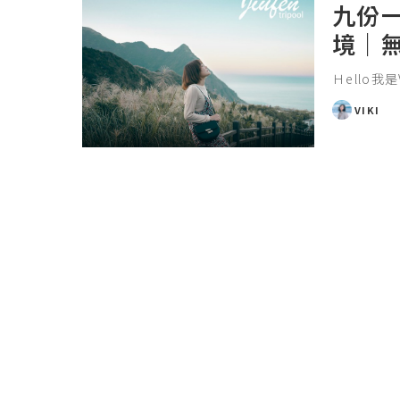
九份
境｜
Ｈello我
VIKI
POSTED
BY