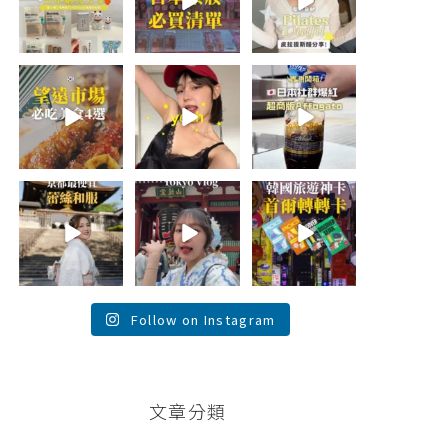
折價券給你
...
日本最近紅什
🇰🇷
麼？
...
...
531
123
48
20
49
20
\🇰🇷韓國望遠市
summer
\🇯🇵日本爆紅!超
場4家必吃美食
outfit⋆.˚✮🎧
商版Affogato 🍨
😋/
✮˚.⋆
☕️/
💭留言「望遠市
🏷️#吉推日本🇯🇵
場」傳地址給
夏日穿搭最需要
...
你
...
單品！
...
118
348
755
26
59
43
💭留言「蕾絲」
\💭留言「PGC」
\💭留言「轉轉」
傳預約🔗給你！
傳預約🔗給你 /
傳懶人包和購買
\🇯🇵京都最便宜
Tokyo birthday
🔗給你
蕾絲和服推
trip 🫧
...
\🇰🇷韓國旅遊神
薦！/
...
卡！首爾轉轉卡
✨ /
...
121
101
38
104
76
146
Follow on Instagram
文章分類