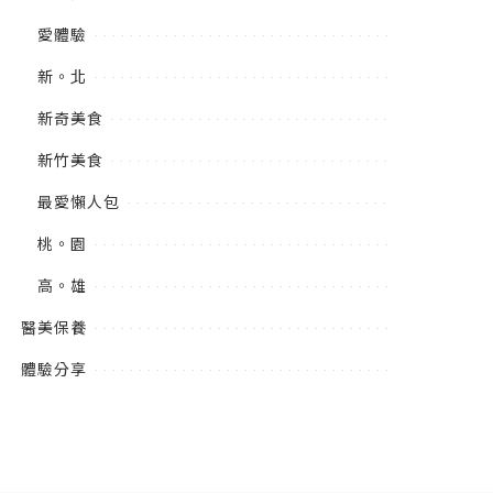
愛體驗
新。北
新奇美食
新竹美食
最愛懶人包
桃。園
高。雄
醫美保養
體驗分享