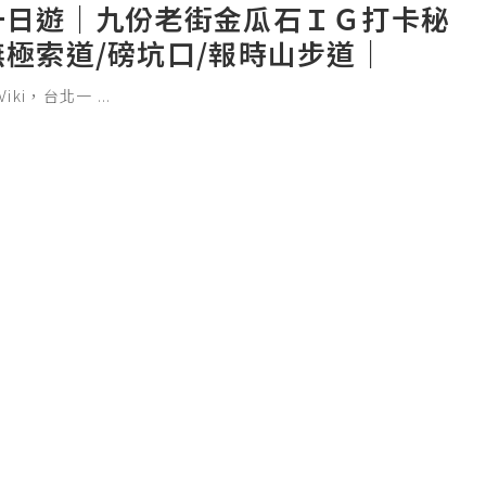
一日遊｜九份老街金瓜石ＩＧ打卡秘
無極索道/磅坑口/報時山步道｜
是Viki，台北一
...