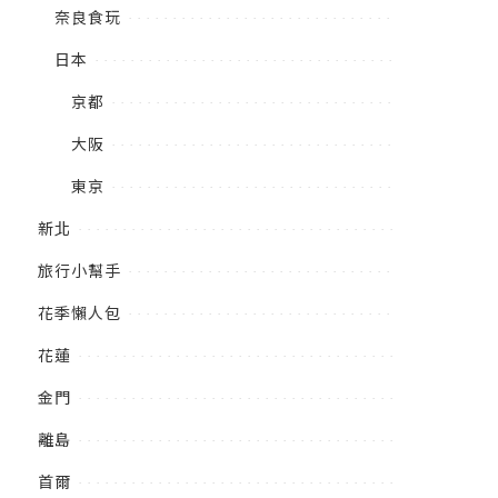
奈良食玩
日本
京都
大阪
東京
新北
旅行小幫手
花季懶人包
花蓮
金門
離島
首爾