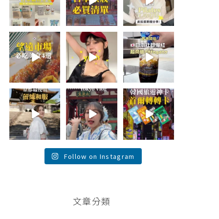
折價券給你
...
日本最近紅什
🇰🇷
麼？
...
...
75
22
118
48
20
20
\🇰🇷韓國望遠市
summer
\🇯🇵日本爆紅!超
場4家必吃美食
outfit⋆.˚✮🎧
商版Affogato 🍨
😋/
✮˚.⋆
☕️/
💭留言「望遠市
🏷️#吉推日本🇯🇵
場」傳地址給
夏日穿搭最需要
...
你
...
單品！
...
116
340
754
26
59
43
💭留言「蕾絲」
\💭留言「PGC」
\💭留言「轉轉」
傳預約🔗給你！
傳預約🔗給你 /
傳懶人包和購買
\🇯🇵京都最便宜
Tokyo birthday
🔗給你
蕾絲和服推
trip 🫧
...
\🇰🇷韓國旅遊神
薦！/
...
卡！首爾轉轉卡
✨ /
...
121
100
38
104
74
146
Follow on Instagram
文章分類