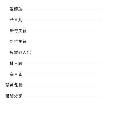
愛體驗
新。北
新奇美食
新竹美食
最愛懶人包
桃。園
高。雄
醫美保養
體驗分享