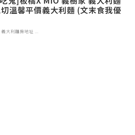
愛吃鬼]板橋X MIO 義樹家 義大利麵
親切溫馨平價義大利麵 (文末食我優
樹家 義大利麵房地址
...