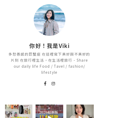
你好！我是Viki
多愁善感的巨蟹座 在這裡寫下美好與不美好的
片刻 在旅行裡生活，在生活裡旅行 - Share
our daily life Food / Tavel / fashion/
lifestyle
💭留言「免費」
2026🇯🇵日本藥
💭留言「美背」
傳日本藥妝店/百
妝店必買什麼
傳🔗給你！
貨/機場/Donki/
🏷️#吉推韓國