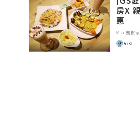
[GS
房X 
惠
Mio 義
VIKI
POSTED
BY