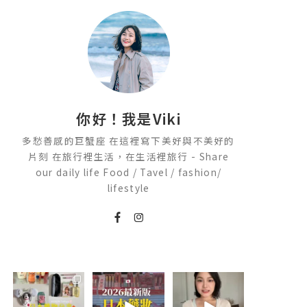
你好！我是Viki
多愁善感的巨蟹座 在這裡寫下美好與不美好的
片刻 在旅行裡生活，在生活裡旅行 - Share
our daily life Food / Tavel / fashion/
lifestyle
💭留言「免費」
2026🇯🇵日本藥
💭留言「美背」
傳日本藥妝店/百
妝店必買什麼
傳🔗給你！
貨/機場/Donki/
🏷️#吉推韓國