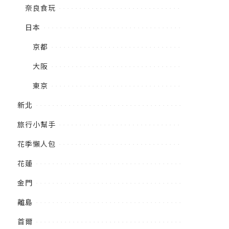
奈良食玩
日本
京都
大阪
東京
新北
旅行小幫手
花季懶人包
花蓮
金門
離島
首爾