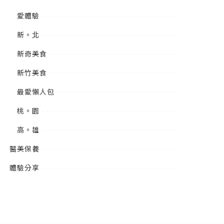
愛體驗
新。北
新奇美食
新竹美食
最愛懶人包
桃。園
高。雄
醫美保養
體驗分享