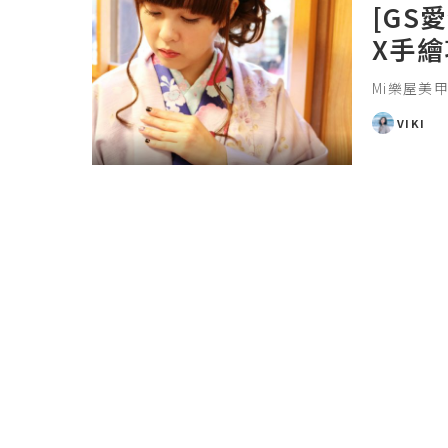
[GS
X手
Mi樂屋美
VIKI
POSTED
BY