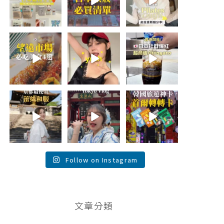
折價券給你
...
日本最近紅什
🇰🇷
麼？
...
...
201
120
48
20
36
20
\🇰🇷韓國望遠市
summer
\🇯🇵日本爆紅!超
場4家必吃美食
outfit⋆.˚✮🎧
商版Affogato 🍨
😋/
✮˚.⋆
☕️/
💭留言「望遠市
🏷️#吉推日本🇯🇵
場」傳地址給
夏日穿搭最需要
...
你
...
單品！
...
116
342
755
26
59
43
💭留言「蕾絲」
\💭留言「PGC」
\💭留言「轉轉」
傳預約🔗給你！
傳預約🔗給你 /
傳懶人包和購買
\🇯🇵京都最便宜
Tokyo birthday
🔗給你
蕾絲和服推
trip 🫧
...
\🇰🇷韓國旅遊神
薦！/
...
卡！首爾轉轉卡
✨ /
...
121
100
38
104
74
146
Follow on Instagram
文章分類