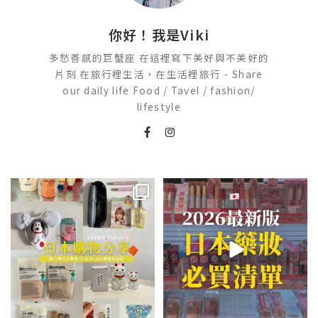
你好！我是Viki
多愁善感的巨蟹座 在這裡寫下美好與不美好的
片刻 在旅行裡生活，在生活裡旅行 - Share
our daily life Food / Tavel / fashion/
lifestyle
💭留言「免費」傳日本藥妝店/百
2026🇯🇵日本藥妝店必買什麼
貨/機場/Donki/折價券給你
...
日本最近紅什麼？
...
555
52
123
20