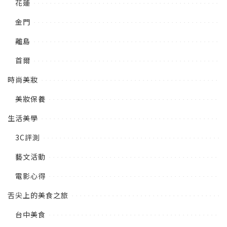
花蓮
金門
離島
首爾
時尚美妝
美妝保養
生活美學
3C評測
藝文活動
電影心得
舌尖上的美食之旅
台中美食