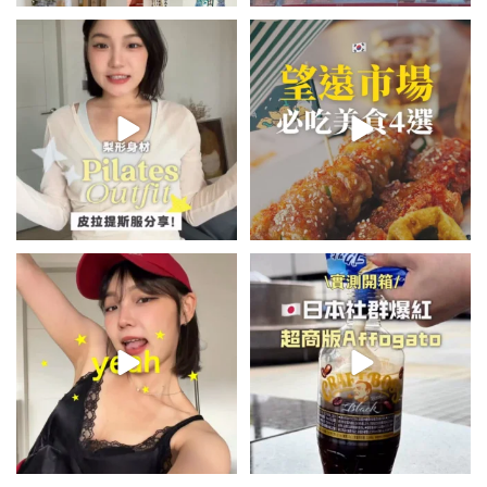
💭留言「美背」傳🔗給你！
\🇰🇷韓國望遠市場4家必吃美食
🏷️#吉推韓國 🇰🇷
😋/
...
💭留言「望遠市場」傳地址給你
...
49
20
350
59
summer outfit⋆.˚✮🎧✮˚.⋆
\🇯🇵日本爆紅!超商版Affogato
🍨☕️/
夏日穿搭最需要單品！
...
🏷️#吉推日本🇯🇵
...
755
43
118
26