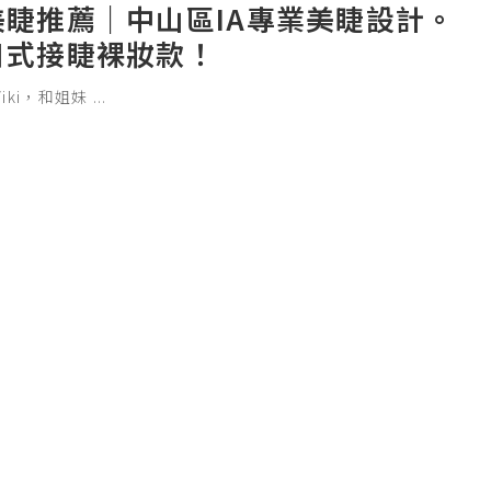
美睫推薦｜中山區IA專業美睫設計。
日式接睫裸妝款！
Viki，和姐妹
...