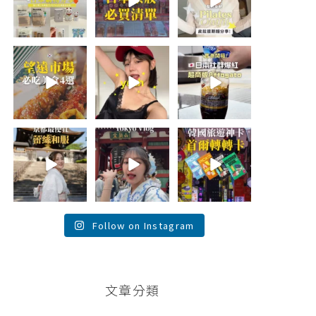
折價券給你
...
日本最近紅什
🇰🇷
麼？
...
...
531
123
48
20
49
20
\🇰🇷韓國望遠市
summer
\🇯🇵日本爆紅!超
場4家必吃美食
outfit⋆.˚✮🎧
商版Affogato 🍨
😋/
✮˚.⋆
☕️/
💭留言「望遠市
🏷️#吉推日本🇯🇵
場」傳地址給
夏日穿搭最需要
...
你
...
單品！
...
118
348
755
26
59
43
💭留言「蕾絲」
\💭留言「PGC」
\💭留言「轉轉」
傳預約🔗給你！
傳預約🔗給你 /
傳懶人包和購買
\🇯🇵京都最便宜
Tokyo birthday
🔗給你
蕾絲和服推
trip 🫧
...
\🇰🇷韓國旅遊神
薦！/
...
卡！首爾轉轉卡
✨ /
...
121
101
38
104
76
146
Follow on Instagram
文章分類