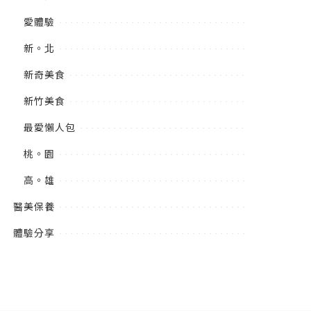
愛體驗
新。北
新奇美食
新竹美食
最愛懶人包
桃。園
高。雄
醫美保養
體驗分享