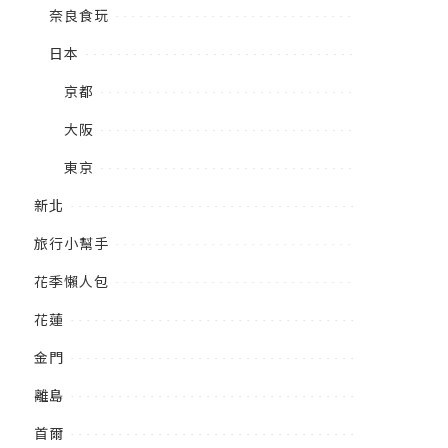
奈良食玩
日本
京都
大阪
東京
新北
旅行小幫手
花季懶人包
花蓮
金門
離島
首爾