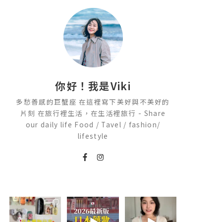
你好！我是Viki
多愁善感的巨蟹座 在這裡寫下美好與不美好的
片刻 在旅行裡生活，在生活裡旅行 - Share
our daily life Food / Tavel / fashion/
lifestyle
💭留言「免費」
2026🇯🇵日本藥
💭留言「美背」
傳日本藥妝店/百
妝店必買什麼
傳🔗給你！
貨/機場/Donki/
🏷️#吉推韓國