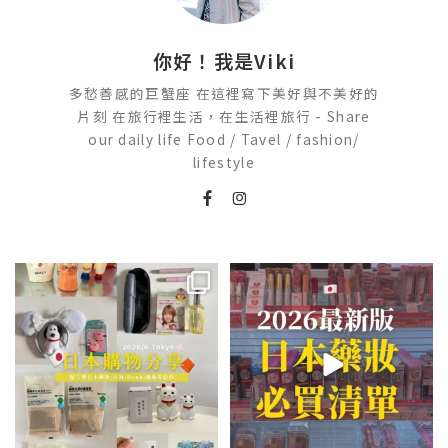
你好！我是Viki
多愁善感的巨蟹座 在這裡寫下美好與不美好的
片刻 在旅行裡生活，在生活裡旅行 - Share
our daily life Food / Tavel / fashion/
lifestyle
💭留言「免費」傳日本藥妝店/百
2026🇯🇵日本藥妝店必買什麼
貨/機場/Donki/折價券給你
...
日本最近紅什麼？
...
531
49
123
20