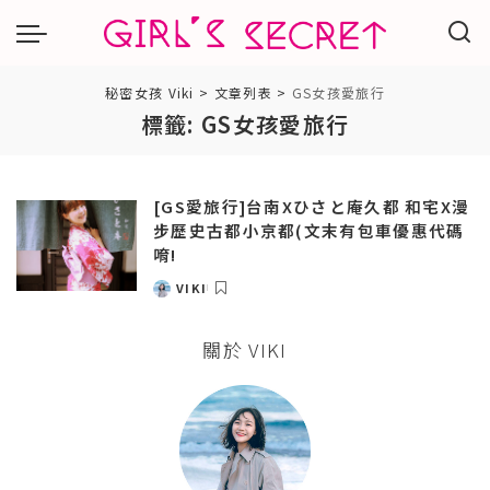
秘密女孩 Viki
>
文章列表
>
GS女孩愛旅行
標籤:
GS女孩愛旅行
[GS愛旅行]台南Xひさと庵久都 和宅X漫
步歷史古都小京都(文末有包車優惠代碼
唷!
VIKI
POSTED
BY
關於 VIKI