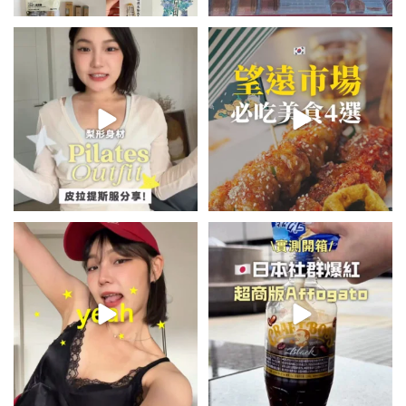
💭留言「美背」傳🔗給你！
\🇰🇷韓國望遠市場4家必吃美食
🏷️#吉推韓國 🇰🇷
😋/
...
💭留言「望遠市場」傳地址給你
...
48
20
345
59
summer outfit⋆.˚✮🎧✮˚.⋆
\🇯🇵日本爆紅!超商版Affogato
🍨☕️/
夏日穿搭最需要單品！
...
🏷️#吉推日本🇯🇵
...
755
43
117
26