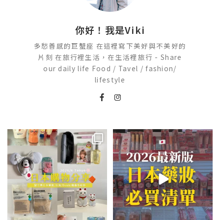
你好！我是Viki
多愁善感的巨蟹座 在這裡寫下美好與不美好的
片刻 在旅行裡生活，在生活裡旅行 - Share
our daily life Food / Tavel / fashion/
lifestyle
💭留言「免費」傳日本藥妝店/百
2026🇯🇵日本藥妝店必買什麼
貨/機場/Donki/折價券給你
...
日本最近紅什麼？
...
452
44
123
20