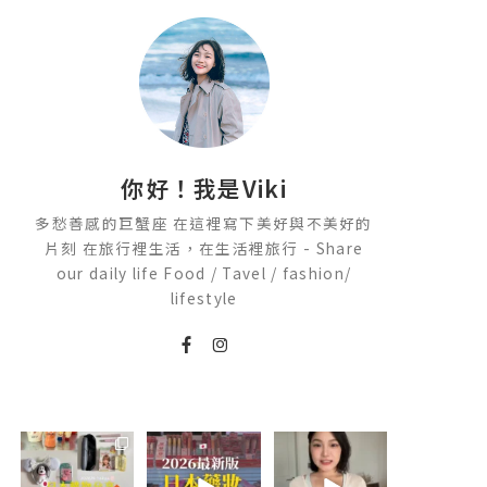
你好！我是Viki
多愁善感的巨蟹座 在這裡寫下美好與不美好的
片刻 在旅行裡生活，在生活裡旅行 - Share
our daily life Food / Tavel / fashion/
lifestyle
💭留言「免費」
2026🇯🇵日本藥
💭留言「美背」
傳日本藥妝店/百
妝店必買什麼
傳🔗給你！
貨/機場/Donki/
🏷️#吉推韓國