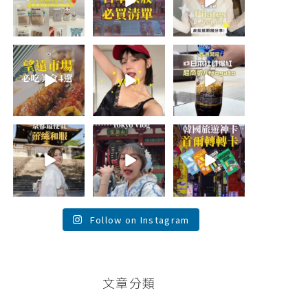
折價券給你
...
日本最近紅什
🇰🇷
麼？
...
...
452
123
48
20
44
20
\🇰🇷韓國望遠市
summer
\🇯🇵日本爆紅!超
場4家必吃美食
outfit⋆.˚✮🎧
商版Affogato 🍨
😋/
✮˚.⋆
☕️/
💭留言「望遠市
🏷️#吉推日本🇯🇵
場」傳地址給
夏日穿搭最需要
...
你
...
單品！
...
117
345
755
26
59
43
💭留言「蕾絲」
\💭留言「PGC」
\💭留言「轉轉」
傳預約🔗給你！
傳預約🔗給你 /
傳懶人包和購買
\🇯🇵京都最便宜
Tokyo birthday
🔗給你
蕾絲和服推
trip 🫧
...
\🇰🇷韓國旅遊神
薦！/
...
卡！首爾轉轉卡
✨ /
...
121
101
38
104
76
146
Follow on Instagram
文章分類