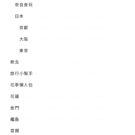
奈良食玩
日本
京都
大阪
東京
新北
旅行小幫手
花季懶人包
花蓮
金門
離島
首爾