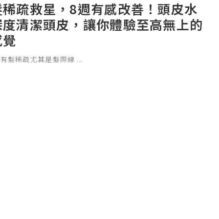
髮稀疏救星，8週有感改善！頭皮水
深度清潔頭皮，讓你體驗至高無上的
感覺
始有髮稀疏尤其是髮際線
...