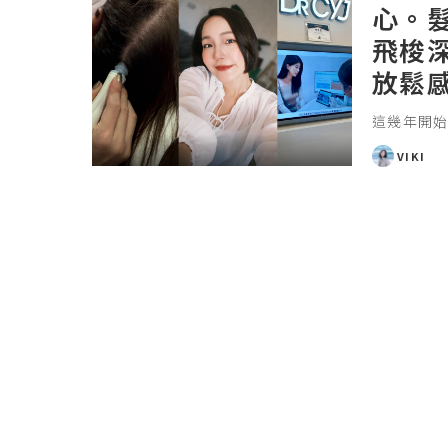
心。
飛梭
放鬆
這幾年開
VIKI
POSTED
BY