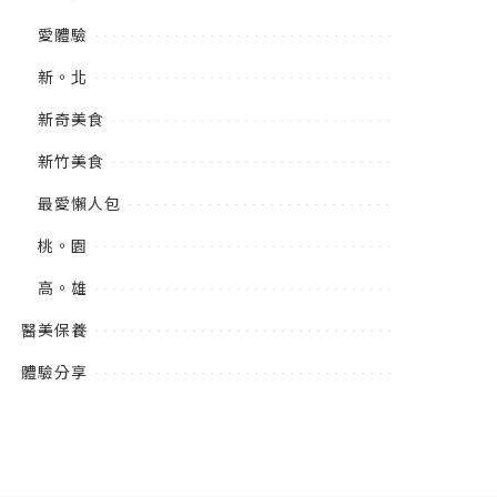
愛體驗
新。北
新奇美食
新竹美食
最愛懶人包
桃。園
高。雄
醫美保養
體驗分享