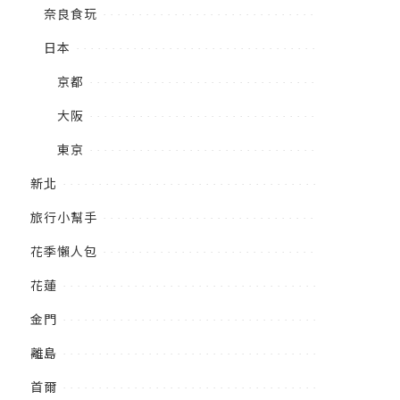
奈良食玩
日本
京都
大阪
東京
新北
旅行小幫手
花季懶人包
花蓮
金門
離島
首爾