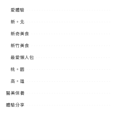
愛體驗
新。北
新奇美食
新竹美食
最愛懶人包
桃。園
高。雄
醫美保養
體驗分享