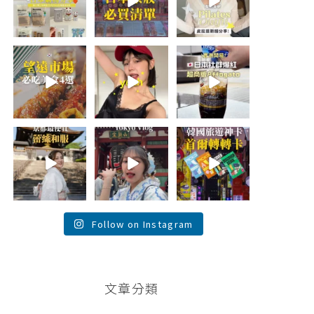
折價券給你
...
日本最近紅什
🇰🇷
麼？
...
...
609
123
49
20
60
20
\🇰🇷韓國望遠市
summer
\🇯🇵日本爆紅!超
場4家必吃美食
outfit⋆.˚✮🎧
商版Affogato 🍨
😋/
✮˚.⋆
☕️/
💭留言「望遠市
🏷️#吉推日本🇯🇵
場」傳地址給
夏日穿搭最需要
...
你
...
單品！
...
118
355
755
26
61
43
💭留言「蕾絲」
\💭留言「PGC」
\💭留言「轉轉」
傳預約🔗給你！
傳預約🔗給你 /
傳懶人包和購買
\🇯🇵京都最便宜
Tokyo birthday
🔗給你
蕾絲和服推
trip 🫧
...
\🇰🇷韓國旅遊神
薦！/
...
卡！首爾轉轉卡
✨ /
...
121
102
38
104
76
146
Follow on Instagram
文章分類