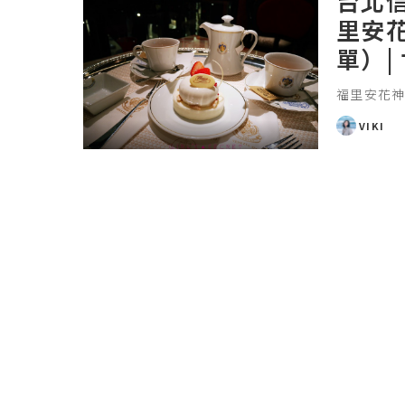
台北信
里安
單）|
福里安花神
VIKI
POSTED
BY