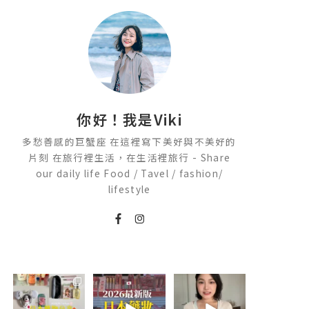
你好！我是Viki
多愁善感的巨蟹座 在這裡寫下美好與不美好的
片刻 在旅行裡生活，在生活裡旅行 - Share
our daily life Food / Tavel / fashion/
lifestyle
💭留言「免費」
2026🇯🇵日本藥
💭留言「美背」
傳日本藥妝店/百
妝店必買什麼
傳🔗給你！
貨/機場/Donki/
🏷️#吉推韓國