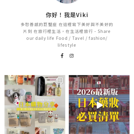
你好！我是Viki
多愁善感的巨蟹座 在這裡寫下美好與不美好的
片刻 在旅行裡生活，在生活裡旅行 - Share
our daily life Food / Tavel / fashion/
lifestyle
💭留言「免費」傳日本藥妝店/百
2026🇯🇵日本藥妝店必買什麼
貨/機場/Donki/折價券給你
...
日本最近紅什麼？
...
555
52
123
20