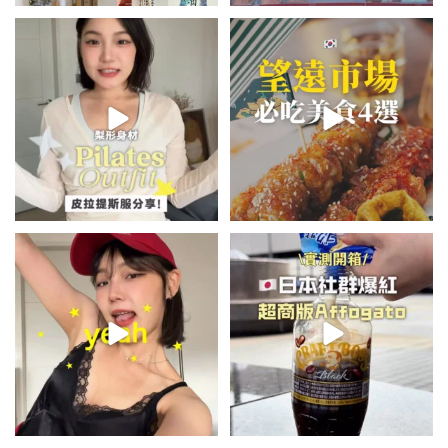
💭留言「美背」傳🔗給你！
\🇰🇷韓國望遠市場4家必吃美食
🏷️#吉推韓國 🇰🇷
😋/
...
💭留言「望遠市場」傳地址給你
...
49
20
350
59
summer outfit⋆.˚✮🎧✮˚.⋆
\🇯🇵日本爆紅!超商版Affogato
🍨☕️/
夏日穿搭最需要單品！
...
🏷️#吉推日本🇯🇵
...
755
43
118
26