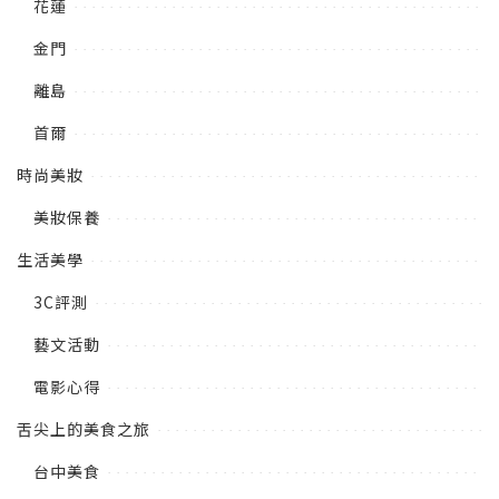
花蓮
金門
離島
首爾
時尚美妝
美妝保養
生活美學
3C評測
藝文活動
電影心得
舌尖上的美食之旅
台中美食