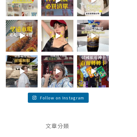
折價券給你
...
日本最近紅什
🇰🇷
麼？
...
...
413
123
48
20
43
20
\🇰🇷韓國望遠市
summer
\🇯🇵日本爆紅!超
場4家必吃美食
outfit⋆.˚✮🎧
商版Affogato 🍨
😋/
✮˚.⋆
☕️/
💭留言「望遠市
🏷️#吉推日本🇯🇵
場」傳地址給
夏日穿搭最需要
...
你
...
單品！
...
117
345
755
26
59
43
💭留言「蕾絲」
\💭留言「PGC」
\💭留言「轉轉」
傳預約🔗給你！
傳預約🔗給你 /
傳懶人包和購買
\🇯🇵京都最便宜
Tokyo birthday
🔗給你
蕾絲和服推
trip 🫧
...
\🇰🇷韓國旅遊神
薦！/
...
卡！首爾轉轉卡
✨ /
...
121
100
38
104
74
146
Follow on Instagram
文章分類