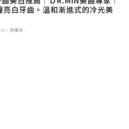
齒美白推薦｜ＤR.MIN美齒專家｜
分鐘亮白牙齒。溫和漸進式的冷光美
Viki，困擾我
...