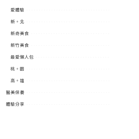
愛體驗
新。北
新奇美食
新竹美食
最愛懶人包
桃。園
高。雄
醫美保養
體驗分享