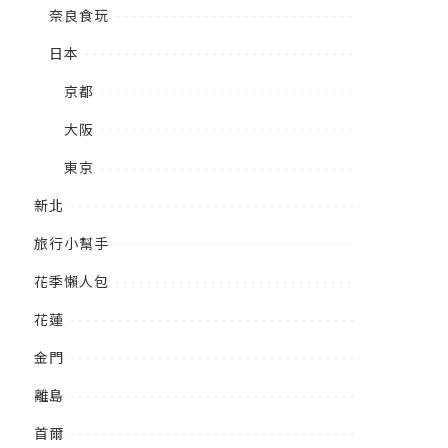
奈良食玩
日本
京都
大阪
東京
新北
旅行小幫手
花季懶人包
花蓮
金門
離島
首爾