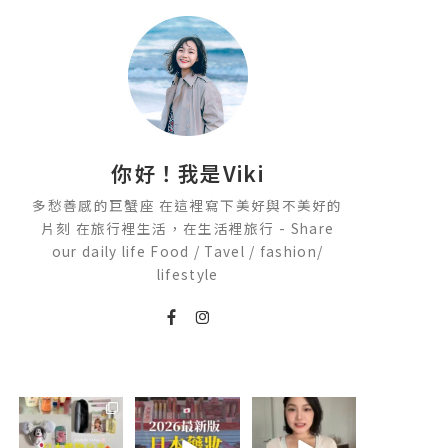
你好！我是Viki
多愁善感的巨蟹座 在這裡寫下美好與不美好的
片刻 在旅行裡生活，在生活裡旅行 - Share
our daily life Food / Tavel / fashion/
lifestyle
💭留言「免費」
2026🇯🇵日本藥
💭留言「美背」
傳日本藥妝店/百
妝店必買什麼
傳🔗給你！
貨/機場/Donki/
🏷️#吉推韓國