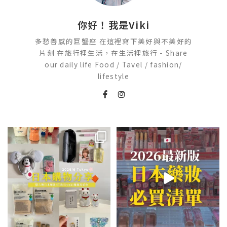
你好！我是Viki
多愁善感的巨蟹座 在這裡寫下美好與不美好的
片刻 在旅行裡生活，在生活裡旅行 - Share
our daily life Food / Tavel / fashion/
lifestyle
💭留言「免費」傳日本藥妝店/百
2026🇯🇵日本藥妝店必買什麼
貨/機場/Donki/折價券給你
...
日本最近紅什麼？
...
201
36
120
20