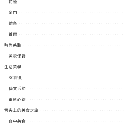
花蓮
金門
離島
首爾
時尚美妝
美妝保養
生活美學
3C評測
藝文活動
電影心得
舌尖上的美食之旅
台中美食