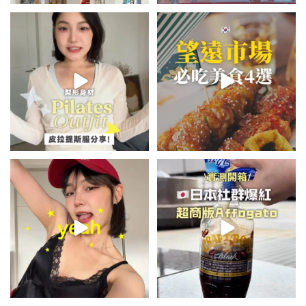
💭留言「美背」傳🔗給你！
\🇰🇷韓國望遠市場4家必吃美食
🏷️#吉推韓國 🇰🇷
😋/
...
💭留言「望遠市場」傳地址給你
...
48
20
342
59
summer outfit⋆.˚✮🎧✮˚.⋆
\🇯🇵日本爆紅!超商版Affogato
🍨☕️/
夏日穿搭最需要單品！
...
🏷️#吉推日本🇯🇵
...
755
43
116
26