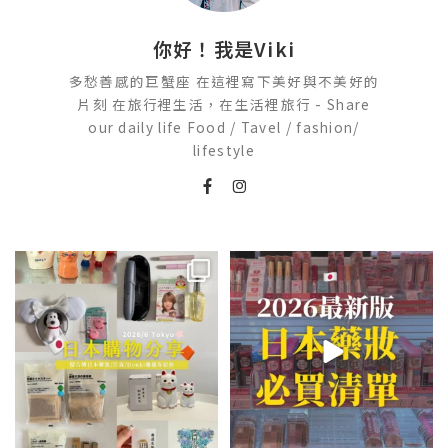
你好！我是Viki
多愁善感的巨蟹座 在這裡寫下美好與不美好的
片刻 在旅行裡生活，在生活裡旅行 - Share
our daily life Food / Tavel / fashion/
lifestyle
💭留言「免費」傳日本藥妝店/百
2026🇯🇵日本藥妝店必買什麼
貨/機場/Donki/折價券給你
...
日本最近紅什麼？
...
531
49
123
20