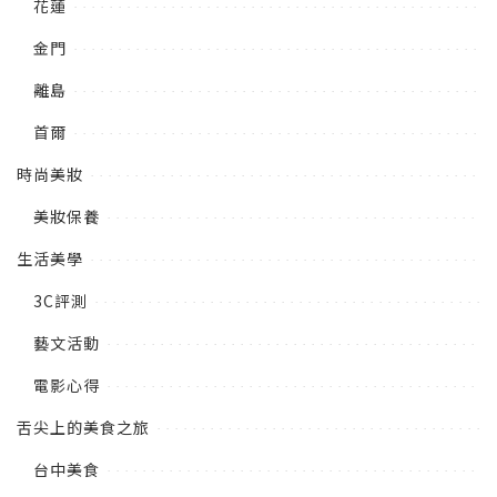
花蓮
金門
離島
首爾
時尚美妝
美妝保養
生活美學
3C評測
藝文活動
電影心得
舌尖上的美食之旅
台中美食