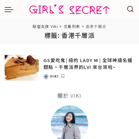
秘密女孩 Viki
>
文章列表
>
香港千層派
標籤:
香港千層派
GS愛吃鬼| 紐約 LADY M | 全球神級名媛
甜點。千層派界的LV! 來台灣啦~
VIKI
POSTED
BY
關於 VIKI