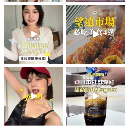
💭留言「美背」傳🔗給你！
\🇰🇷韓國望遠市場4家必吃美食
🏷️#吉推韓國 🇰🇷
😋/
...
💭留言「望遠市場」傳地址給你
...
48
20
348
59
summer outfit⋆.˚✮🎧✮˚.⋆
\🇯🇵日本爆紅!超商版Affogato
🍨☕️/
夏日穿搭最需要單品！
...
🏷️#吉推日本🇯🇵
...
755
43
118
26