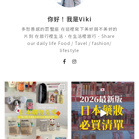
你好！我是Viki
多愁善感的巨蟹座 在這裡寫下美好與不美好的
片刻 在旅行裡生活，在生活裡旅行 - Share
our daily life Food / Tavel / fashion/
lifestyle
💭留言「免費」傳日本藥妝店/百
2026🇯🇵日本藥妝店必買什麼
貨/機場/Donki/折價券給你
...
日本最近紅什麼？
...
531
49
123
20