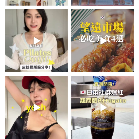
💭留言「美背」傳🔗給你！
\🇰🇷韓國望遠市場4家必吃美食
🏷️#吉推韓國 🇰🇷
😋/
...
💭留言「望遠市場」傳地址給你
...
48
20
348
59
summer outfit⋆.˚✮🎧✮˚.⋆
\🇯🇵日本爆紅!超商版Affogato
🍨☕️/
夏日穿搭最需要單品！
...
🏷️#吉推日本🇯🇵
...
755
43
118
26