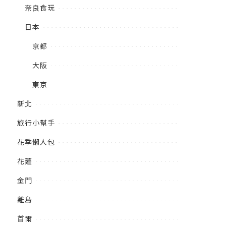
奈良食玩
日本
京都
大阪
東京
新北
旅行小幫手
花季懶人包
花蓮
金門
離島
首爾