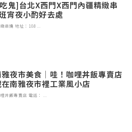
愛吃鬼]台北X西門X西門內疆精緻串
下班宵夜小酌好去處
緻串燒 地址：108
...
南雅夜市美食｜哇！咖哩丼飯專賣店
藏在南雅夜市裡工業風小店
哩丼飯專賣店 電話：
...