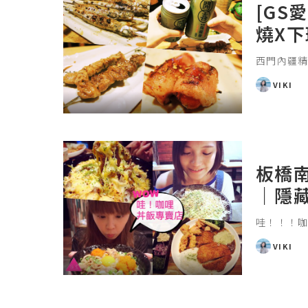
[GS
燒X
西門內疆精
VIKI
POSTED
BY
板橋
｜隱
哇！！！咖
VIKI
POSTED
BY