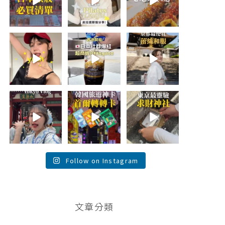
日本最近紅什
🇰🇷
💭留言「望遠市
麼？
...
...
場」傳地址給
你
...
118
48
20
334
17
59
summer
\🇯🇵日本爆紅!超
💭留言「蕾絲」
outfit⋆.˚✮🎧
商版Affogato 🍨
傳預約🔗給你！
✮˚.⋆
☕️/
\🇯🇵京都最便宜
🏷️#吉推日本🇯🇵
蕾絲和服推
夏日穿搭最需要
...
薦！/
...
單品！
...
116
100
121
26
72
43
\💭留言「PGC」
\💭留言「轉轉」
💭留言「發財」
傳預約🔗給你 /
傳懶人包和購買
傳詳細攻略地址
Tokyo birthday
🔗給你
給你！
trip 🫧
...
\🇰🇷韓國旅遊神
\ 日本東京最強洗
卡！首爾轉轉卡
錢求財神社💰 小
✨ /
...
網神社/
...
121
38
103
120
146
26
Follow on Instagram
文章分類