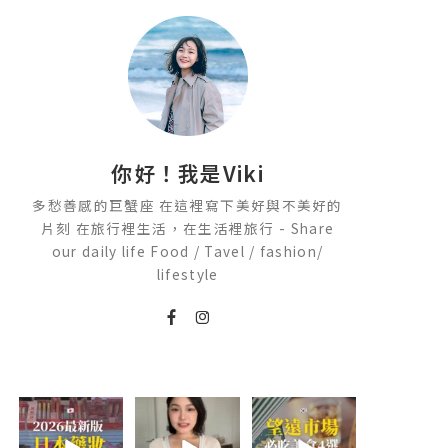
你好！我是Viki
多愁善感的巨蟹座 在這裡寫下美好與不美好的
片刻 在旅行裡生活，在生活裡旅行 - Share
our daily life Food / Tavel / fashion/
lifestyle
2026🇯🇵日本藥
💭留言「美背」
\🇰🇷韓國望遠市
妝店必買什麼
傳🔗給你！
場4家必吃美食
🏷️#吉推韓國
😋/