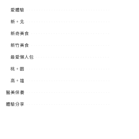
愛體驗
新。北
新奇美食
新竹美食
最愛懶人包
桃。園
高。雄
醫美保養
體驗分享