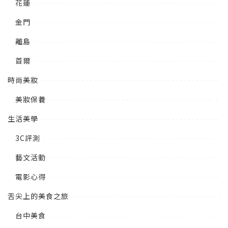
花蓮
金門
離島
首爾
時尚美妝
美妝保養
生活美學
3C評測
藝文活動
電影心得
舌尖上的美食之旅
台中美食