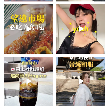
\🇰🇷韓國望遠市場4家必吃美食
summer outfit⋆.˚✮🎧✮˚.⋆
😋/
💭留言「望遠市場」傳地址給你
...
夏日穿搭最需要單品！
...
337
59
729
43
\🇯🇵日本爆紅!超商版Affogato
💭留言「蕾絲」傳預約🔗給你！
🍨☕️/
\🇯🇵京都最便宜蕾絲和服推
🏷️#吉推日本🇯🇵
...
薦！/
...
116
26
100
74