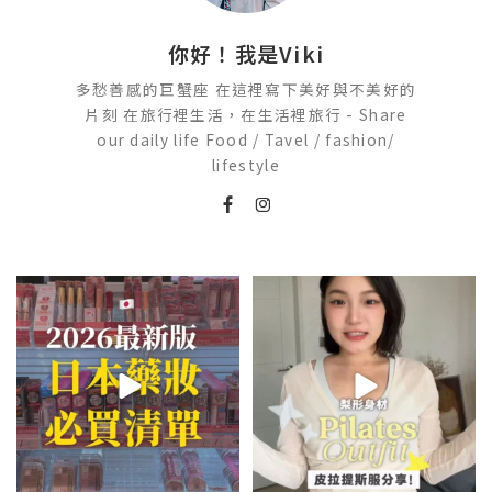
你好！我是Viki
多愁善感的巨蟹座 在這裡寫下美好與不美好的
片刻 在旅行裡生活，在生活裡旅行 - Share
our daily life Food / Tavel / fashion/
lifestyle
2026🇯🇵日本藥妝店必買什麼
💭留言「美背」傳🔗給你！
🏷️#吉推韓國 🇰🇷
日本最近紅什麼？
...
...
118
17
48
20