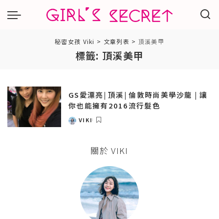
秘密女孩 Viki
>
文章列表
>
頂溪美甲
標籤:
頂溪美甲
GS愛漂亮| 頂溪| 倫敦時尚美學沙龍 | 讓
你也能擁有2016流行髮色
VIKI
POSTED
BY
關於 VIKI