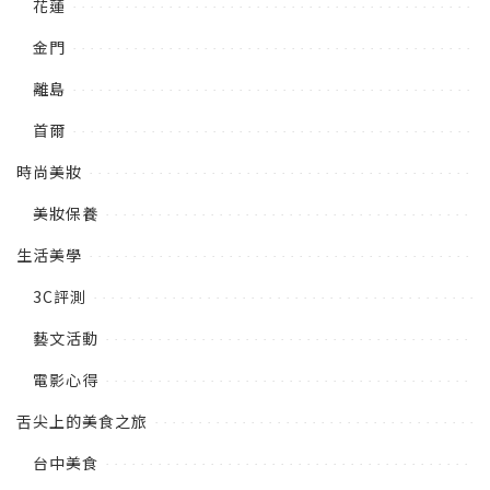
花蓮
金門
離島
首爾
時尚美妝
美妝保養
生活美學
3C評測
藝文活動
電影心得
舌尖上的美食之旅
台中美食