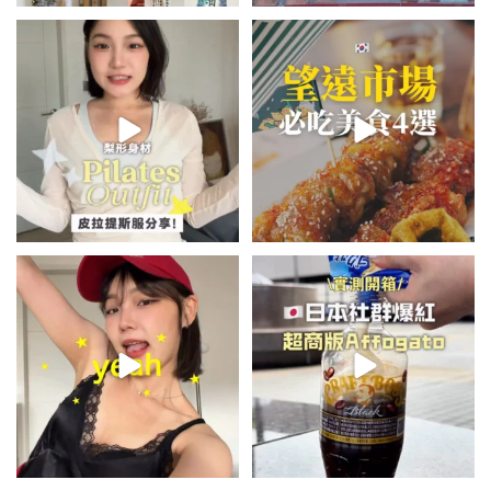
💭留言「美背」傳🔗給你！
\🇰🇷韓國望遠市場4家必吃美食
🏷️#吉推韓國 🇰🇷
😋/
...
💭留言「望遠市場」傳地址給你
...
48
20
345
59
summer outfit⋆.˚✮🎧✮˚.⋆
\🇯🇵日本爆紅!超商版Affogato
🍨☕️/
夏日穿搭最需要單品！
...
🏷️#吉推日本🇯🇵
...
755
43
117
26