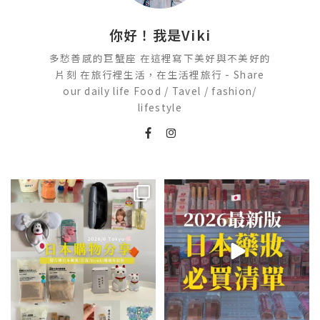
你好！我是Viki
多愁善感的巨蟹座 在這裡寫下美好與不美好的
片刻 在旅行裡生活，在生活裡旅行 - Share
our daily life Food / Tavel / fashion/
lifestyle
💭留言「免費」傳日本藥妝店/百
2026🇯🇵日本藥妝店必買什麼
貨/機場/Donki/折價券給你
...
日本最近紅什麼？
...
413
43
123
20