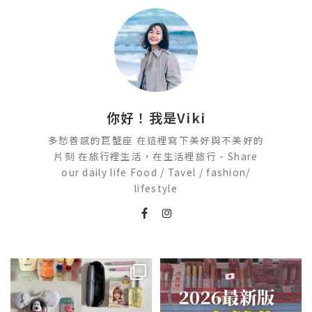
你好！我是Viki
多愁善感的巨蟹座 在這裡寫下美好與不美好的
片刻 在旅行裡生活，在生活裡旅行 - Share
our daily life Food / Tavel / fashion/
lifestyle
💭留言「免費」傳日本藥妝店/百
2026🇯🇵日本藥妝店必買什麼
貨/機場/Donki/折價券給你
...
日本最近紅什麼？
...
201
36
120
20