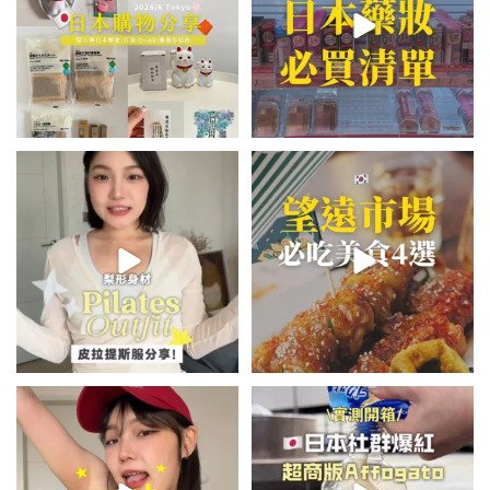
💭留言「美背」傳🔗給你！
\🇰🇷韓國望遠市場4家必吃美食
🏷️#吉推韓國 🇰🇷
😋/
...
💭留言「望遠市場」傳地址給你
...
48
20
342
59
summer outfit⋆.˚✮🎧✮˚.⋆
\🇯🇵日本爆紅!超商版Affogato
🍨☕️/
夏日穿搭最需要單品！
...
🏷️#吉推日本🇯🇵
...
755
43
116
26