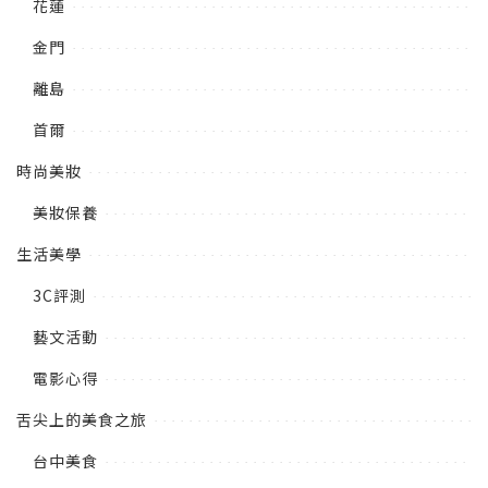
花蓮
金門
離島
首爾
時尚美妝
美妝保養
生活美學
3C評測
藝文活動
電影心得
舌尖上的美食之旅
台中美食