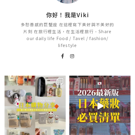
你好！我是Viki
多愁善感的巨蟹座 在這裡寫下美好與不美好的
片刻 在旅行裡生活，在生活裡旅行 - Share
our daily life Food / Tavel / fashion/
lifestyle
💭留言「免費」傳日本藥妝店/百
2026🇯🇵日本藥妝店必買什麼
貨/機場/Donki/折價券給你
...
日本最近紅什麼？
...
555
52
123
20