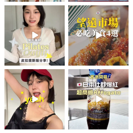
💭留言「美背」傳🔗給你！
\🇰🇷韓國望遠市場4家必吃美食
🏷️#吉推韓國 🇰🇷
😋/
...
💭留言「望遠市場」傳地址給你
...
49
20
350
59
summer outfit⋆.˚✮🎧✮˚.⋆
\🇯🇵日本爆紅!超商版Affogato
🍨☕️/
夏日穿搭最需要單品！
...
🏷️#吉推日本🇯🇵
...
755
43
118
26