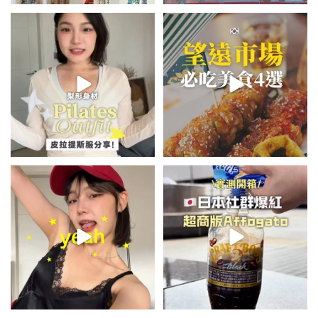
💭留言「美背」傳🔗給你！
\🇰🇷韓國望遠市場4家必吃美食
🏷️#吉推韓國 🇰🇷
😋/
...
💭留言「望遠市場」傳地址給你
...
48
20
342
59
summer outfit⋆.˚✮🎧✮˚.⋆
\🇯🇵日本爆紅!超商版Affogato
🍨☕️/
夏日穿搭最需要單品！
...
🏷️#吉推日本🇯🇵
...
755
43
116
26