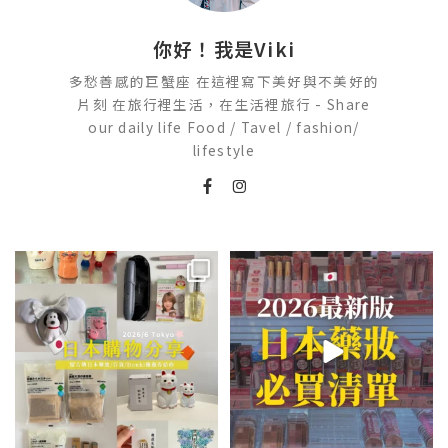
你好！我是Viki
多愁善感的巨蟹座 在這裡寫下美好與不美好的
片刻 在旅行裡生活，在生活裡旅行 - Share
our daily life Food / Tavel / fashion/
lifestyle
💭留言「免費」傳日本藥妝店/百
2026🇯🇵日本藥妝店必買什麼
貨/機場/Donki/折價券給你
...
日本最近紅什麼？
...
201
36
120
20