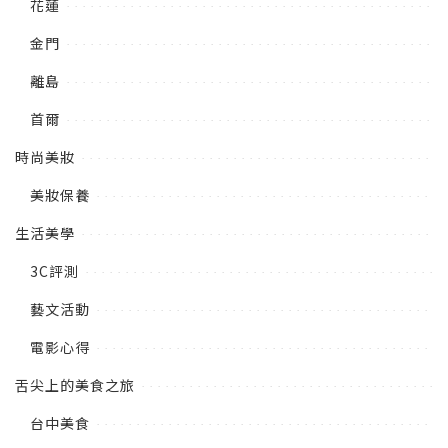
花蓮
金門
離島
首爾
時尚美妝
美妝保養
生活美學
3C評測
藝文活動
電影心得
舌尖上的美食之旅
台中美食