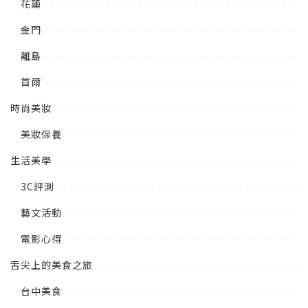
花蓮
金門
離島
首爾
時尚美妝
美妝保養
生活美學
3C評測
藝文活動
電影心得
舌尖上的美食之旅
台中美食