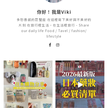
你好！我是Viki
多愁善感的巨蟹座 在這裡寫下美好與不美好的
片刻 在旅行裡生活，在生活裡旅行 - Share
our daily life Food / Tavel / fashion/
lifestyle
💭留言「免費」傳日本藥妝店/百
2026🇯🇵日本藥妝店必買什麼
貨/機場/Donki/折價券給你
...
日本最近紅什麼？
...
555
52
123
20