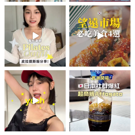
💭留言「美背」傳🔗給你！
\🇰🇷韓國望遠市場4家必吃美食
🏷️#吉推韓國 🇰🇷
😋/
...
💭留言「望遠市場」傳地址給你
...
49
20
350
59
summer outfit⋆.˚✮🎧✮˚.⋆
\🇯🇵日本爆紅!超商版Affogato
🍨☕️/
夏日穿搭最需要單品！
...
🏷️#吉推日本🇯🇵
...
755
43
118
26