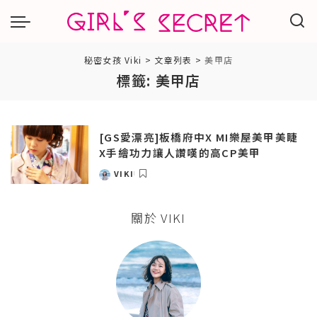
秘密女孩 Viki
>
文章列表
>
美甲店
標籤:
美甲店
[GS愛漂亮]板橋府中X MI樂屋美甲美睫
X手繪功力讓人讚嘆的高CP美甲
VIKI
POSTED
BY
關於 VIKI