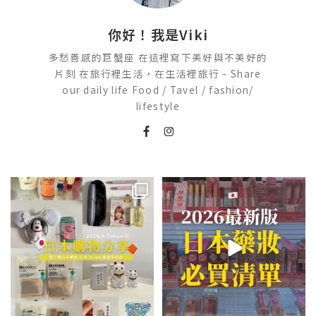
你好！我是Viki
多愁善感的巨蟹座 在這裡寫下美好與不美好的
片刻 在旅行裡生活，在生活裡旅行 - Share
our daily life Food / Tavel / fashion/
lifestyle
💭留言「免費」傳日本藥妝店/百
2026🇯🇵日本藥妝店必買什麼
貨/機場/Donki/折價券給你
...
日本最近紅什麼？
...
555
52
123
20