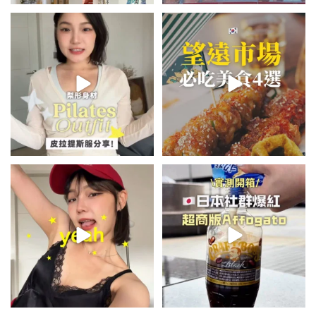
💭留言「美背」傳🔗給你！
\🇰🇷韓國望遠市場4家必吃美食
🏷️#吉推韓國 🇰🇷
😋/
...
💭留言「望遠市場」傳地址給你
...
49
20
350
59
summer outfit⋆.˚✮🎧✮˚.⋆
\🇯🇵日本爆紅!超商版Affogato
🍨☕️/
夏日穿搭最需要單品！
...
🏷️#吉推日本🇯🇵
...
755
43
118
26