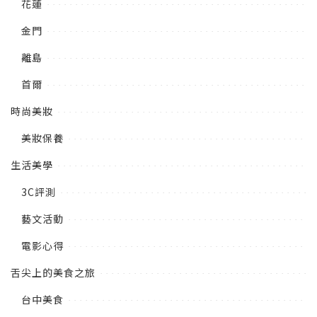
花蓮
金門
離島
首爾
時尚美妝
美妝保養
生活美學
3C評測
藝文活動
電影心得
舌尖上的美食之旅
台中美食