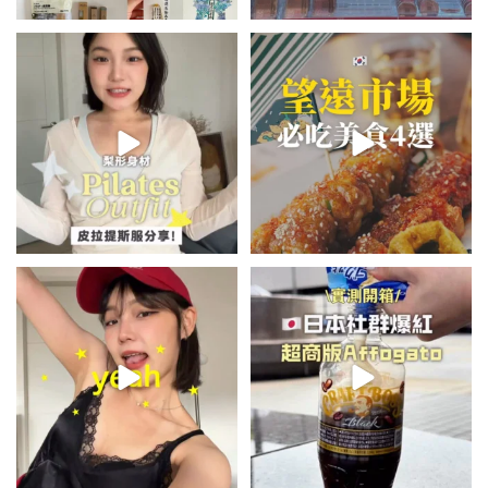
💭留言「美背」傳🔗給你！
\🇰🇷韓國望遠市場4家必吃美食
🏷️#吉推韓國 🇰🇷
😋/
...
💭留言「望遠市場」傳地址給你
...
48
20
340
59
summer outfit⋆.˚✮🎧✮˚.⋆
\🇯🇵日本爆紅!超商版Affogato
🍨☕️/
夏日穿搭最需要單品！
...
🏷️#吉推日本🇯🇵
...
754
43
116
26