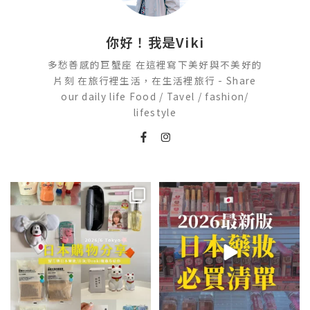
你好！我是Viki
多愁善感的巨蟹座 在這裡寫下美好與不美好的
片刻 在旅行裡生活，在生活裡旅行 - Share
our daily life Food / Tavel / fashion/
lifestyle
💭留言「免費」傳日本藥妝店/百
2026🇯🇵日本藥妝店必買什麼
貨/機場/Donki/折價券給你
...
日本最近紅什麼？
...
75
22
118
20