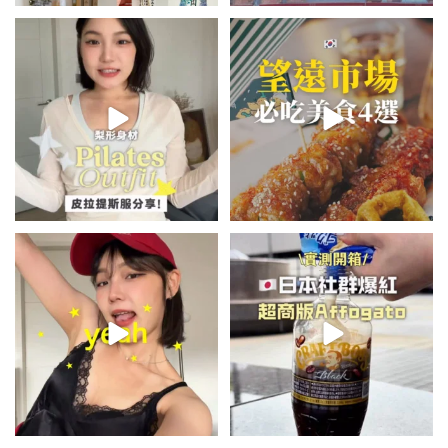
💭留言「美背」傳🔗給你！
\🇰🇷韓國望遠市場4家必吃美食
🏷️#吉推韓國 🇰🇷
😋/
...
💭留言「望遠市場」傳地址給你
...
48
20
340
59
summer outfit⋆.˚✮🎧✮˚.⋆
\🇯🇵日本爆紅!超商版Affogato
🍨☕️/
夏日穿搭最需要單品！
...
🏷️#吉推日本🇯🇵
...
754
43
116
26