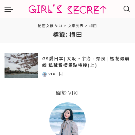
秘密女孩 Viki
>
文章列表
>
梅田
標籤:
梅田
GS愛日本| 大阪。宇治。奈良 | 櫻花最前
線 私藏賞櫻景點特搜(上)
VIKI
POSTED
BY
關於 VIKI