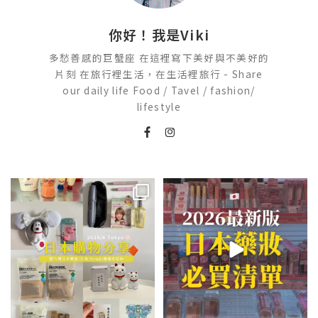
你好！我是Viki
多愁善感的巨蟹座 在這裡寫下美好與不美好的
片刻 在旅行裡生活，在生活裡旅行 - Share
our daily life Food / Tavel / fashion/
lifestyle
💭留言「免費」傳日本藥妝店/百
2026🇯🇵日本藥妝店必買什麼
貨/機場/Donki/折價券給你
...
日本最近紅什麼？
...
75
22
118
20