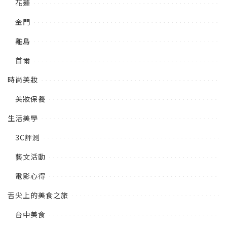
花蓮
金門
離島
首爾
時尚美妝
美妝保養
生活美學
3C評測
藝文活動
電影心得
舌尖上的美食之旅
台中美食