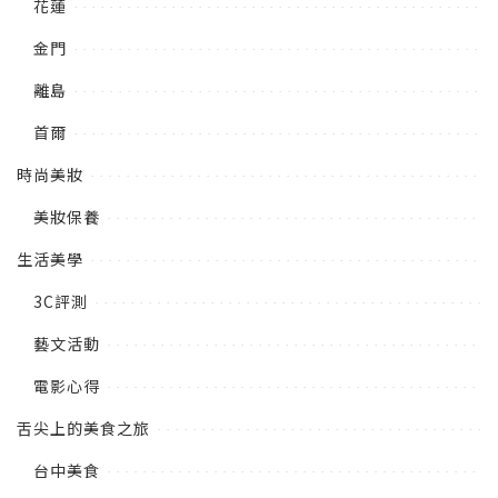
花蓮
金門
離島
首爾
時尚美妝
美妝保養
生活美學
3C評測
藝文活動
電影心得
舌尖上的美食之旅
台中美食