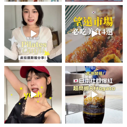
💭留言「美背」傳🔗給你！
\🇰🇷韓國望遠市場4家必吃美食
🏷️#吉推韓國 🇰🇷
😋/
...
💭留言「望遠市場」傳地址給你
...
48
20
340
59
summer outfit⋆.˚✮🎧✮˚.⋆
\🇯🇵日本爆紅!超商版Affogato
🍨☕️/
夏日穿搭最需要單品！
...
🏷️#吉推日本🇯🇵
...
754
43
116
26