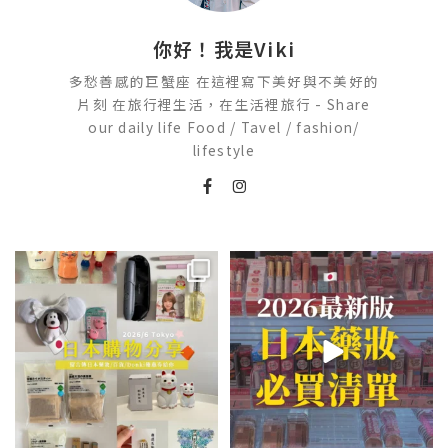
你好！我是Viki
多愁善感的巨蟹座 在這裡寫下美好與不美好的
片刻 在旅行裡生活，在生活裡旅行 - Share
our daily life Food / Tavel / fashion/
lifestyle
💭留言「免費」傳日本藥妝店/百
2026🇯🇵日本藥妝店必買什麼
貨/機場/Donki/折價券給你
...
日本最近紅什麼？
...
75
22
118
20