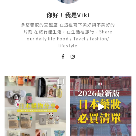
你好！我是Viki
多愁善感的巨蟹座 在這裡寫下美好與不美好的
片刻 在旅行裡生活，在生活裡旅行 - Share
our daily life Food / Tavel / fashion/
lifestyle
💭留言「免費」傳日本藥妝店/百
2026🇯🇵日本藥妝店必買什麼
貨/機場/Donki/折價券給你
...
日本最近紅什麼？
...
555
52
123
20