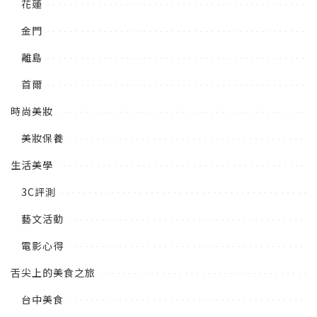
花蓮
金門
離島
首爾
時尚美妝
美妝保養
生活美學
3C評測
藝文活動
電影心得
舌尖上的美食之旅
台中美食