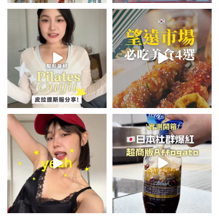
💭留言「美背」傳🔗給你！
\🇰🇷韓國望遠市場4家必吃美食
🏷️#吉推韓國 🇰🇷
😋/
...
💭留言「望遠市場」傳地址給你
...
49
20
350
59
summer outfit⋆.˚✮🎧✮˚.⋆
\🇯🇵日本爆紅!超商版Affogato
🍨☕️/
夏日穿搭最需要單品！
...
🏷️#吉推日本🇯🇵
...
755
43
118
26