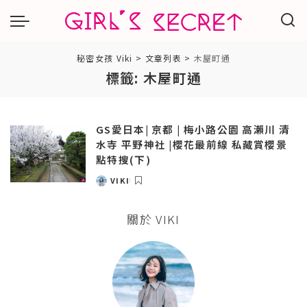
秘密女孩 Viki
>
文章列表
>
木屋町通
標籤:
木屋町通
GS愛日本| 京都 | 梅小路公園 高瀨川 清
水寺 平野神社 |櫻花最前線 私藏賞櫻景
點特搜(下)
VIKI
POSTED
BY
關於 VIKI