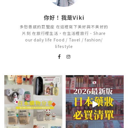
你好！我是Viki
多愁善感的巨蟹座 在這裡寫下美好與不美好的
片刻 在旅行裡生活，在生活裡旅行 - Share
our daily life Food / Tavel / fashion/
lifestyle
💭留言「免費」傳日本藥妝店/百
2026🇯🇵日本藥妝店必買什麼
貨/機場/Donki/折價券給你
...
日本最近紅什麼？
...
413
43
123
20