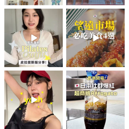
💭留言「美背」傳🔗給你！
\🇰🇷韓國望遠市場4家必吃美食
🏷️#吉推韓國 🇰🇷
😋/
...
💭留言「望遠市場」傳地址給你
...
48
20
345
59
summer outfit⋆.˚✮🎧✮˚.⋆
\🇯🇵日本爆紅!超商版Affogato
🍨☕️/
夏日穿搭最需要單品！
...
🏷️#吉推日本🇯🇵
...
755
43
117
26