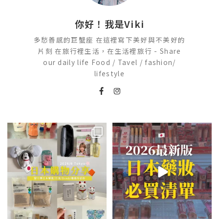
你好！我是Viki
多愁善感的巨蟹座 在這裡寫下美好與不美好的
片刻 在旅行裡生活，在生活裡旅行 - Share
our daily life Food / Tavel / fashion/
lifestyle
💭留言「免費」傳日本藥妝店/百
2026🇯🇵日本藥妝店必買什麼
貨/機場/Donki/折價券給你
...
日本最近紅什麼？
...
531
49
123
20