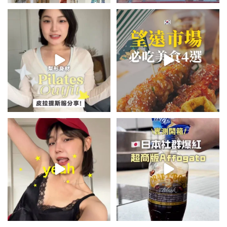
💭留言「美背」傳🔗給你！
\🇰🇷韓國望遠市場4家必吃美食
🏷️#吉推韓國 🇰🇷
😋/
...
💭留言「望遠市場」傳地址給你
...
48
20
348
59
summer outfit⋆.˚✮🎧✮˚.⋆
\🇯🇵日本爆紅!超商版Affogato
🍨☕️/
夏日穿搭最需要單品！
...
🏷️#吉推日本🇯🇵
...
755
43
118
26