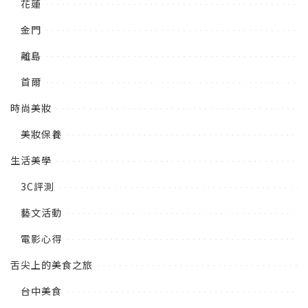
花蓮
金門
離島
首爾
時尚美妝
美妝保養
生活美學
3C評測
藝文活動
電影心得
舌尖上的美食之旅
台中美食