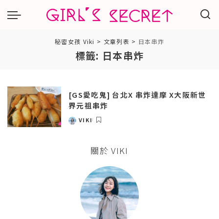
秘密女孩 Viki
>
文章列表
>
日本串炸
標籤:
日本串炸
[GS愛吃鬼] 台北X 串炸達摩 X大阪新世
界元祖串炸
VIKI
POSTED
BY
關於 VIKI