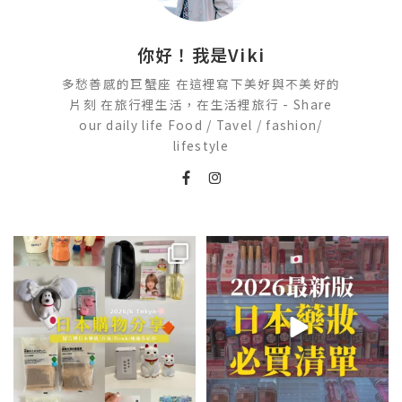
你好！我是Viki
多愁善感的巨蟹座 在這裡寫下美好與不美好的
片刻 在旅行裡生活，在生活裡旅行 - Share
our daily life Food / Tavel / fashion/
lifestyle
💭留言「免費」傳日本藥妝店/百
2026🇯🇵日本藥妝店必買什麼
貨/機場/Donki/折價券給你
...
日本最近紅什麼？
...
413
43
123
20