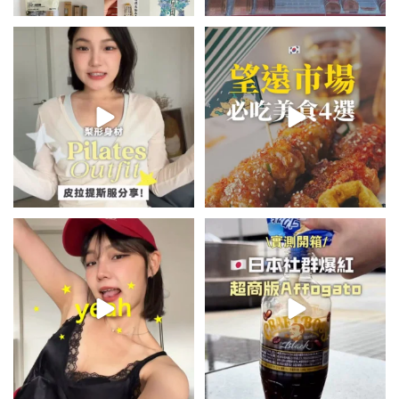
💭留言「美背」傳🔗給你！
\🇰🇷韓國望遠市場4家必吃美食
🏷️#吉推韓國 🇰🇷
😋/
...
💭留言「望遠市場」傳地址給你
...
48
20
345
59
summer outfit⋆.˚✮🎧✮˚.⋆
\🇯🇵日本爆紅!超商版Affogato
🍨☕️/
夏日穿搭最需要單品！
...
🏷️#吉推日本🇯🇵
...
755
43
117
26