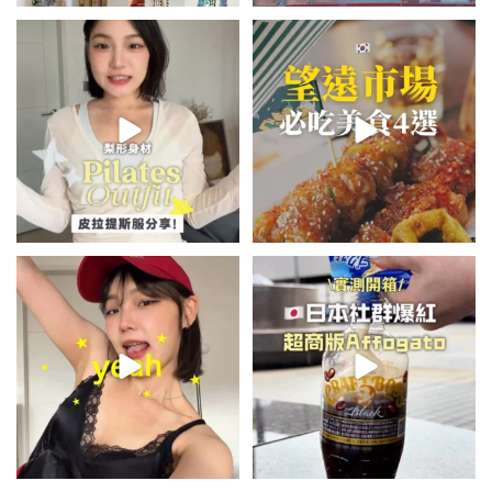
💭留言「美背」傳🔗給你！
\🇰🇷韓國望遠市場4家必吃美食
🏷️#吉推韓國 🇰🇷
😋/
...
💭留言「望遠市場」傳地址給你
...
48
20
345
59
summer outfit⋆.˚✮🎧✮˚.⋆
\🇯🇵日本爆紅!超商版Affogato
🍨☕️/
夏日穿搭最需要單品！
...
🏷️#吉推日本🇯🇵
...
755
43
117
26