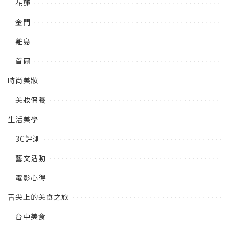
花蓮
金門
離島
首爾
時尚美妝
美妝保養
生活美學
3C評測
藝文活動
電影心得
舌尖上的美食之旅
台中美食