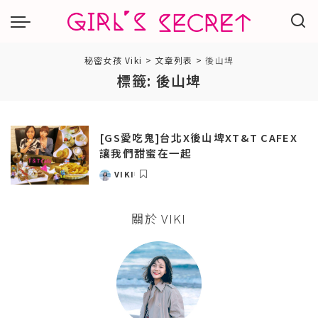
秘密女孩 Viki
>
文章列表
>
後山埤
標籤:
後山埤
[GS愛吃鬼]台北X後山埤XT&T CAFEX
讓我們甜蜜在一起
VIKI
POSTED
BY
關於 VIKI