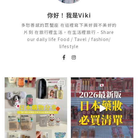
你好！我是Viki
多愁善感的巨蟹座 在這裡寫下美好與不美好的
片刻 在旅行裡生活，在生活裡旅行 - Share
our daily life Food / Tavel / fashion/
lifestyle
💭留言「免費」傳日本藥妝店/百
2026🇯🇵日本藥妝店必買什麼
貨/機場/Donki/折價券給你
...
日本最近紅什麼？
...
413
43
123
20