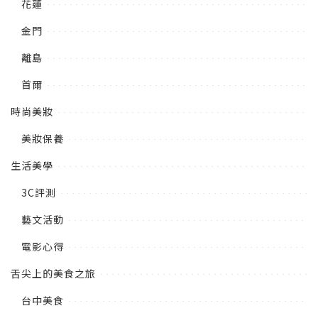
花蓮
金門
離島
首爾
時尚美妝
美妝保養
生活美學
3C評測
藝文活動
電影心得
舌尖上的美食之旅
台中美食