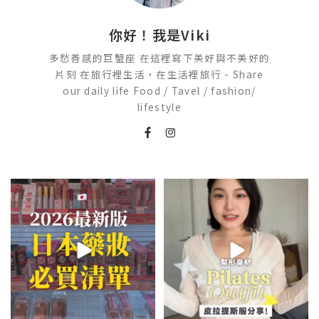
你好！我是Viki
多愁善感的巨蟹座 在這裡寫下美好與不美好的
片刻 在旅行裡生活，在生活裡旅行 - Share
our daily life Food / Tavel / fashion/
lifestyle
2026🇯🇵日本藥妝店必買什麼
💭留言「美背」傳🔗給你！
🏷️#吉推韓國 🇰🇷
日本最近紅什麼？
...
...
118
17
48
20