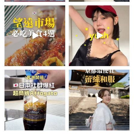
\🇰🇷韓國望遠市場4家必吃美食
summer outfit⋆.˚✮🎧✮˚.⋆
😋/
💭留言「望遠市場」傳地址給你
...
夏日穿搭最需要單品！
...
337
59
729
43
\🇯🇵日本爆紅!超商版Affogato
💭留言「蕾絲」傳預約🔗給你！
🍨☕️/
\🇯🇵京都最便宜蕾絲和服推
🏷️#吉推日本🇯🇵
...
薦！/
...
116
26
100
74