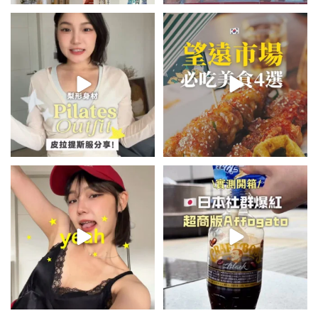
💭留言「美背」傳🔗給你！
\🇰🇷韓國望遠市場4家必吃美食
🏷️#吉推韓國 🇰🇷
😋/
...
💭留言「望遠市場」傳地址給你
...
49
20
352
61
summer outfit⋆.˚✮🎧✮˚.⋆
\🇯🇵日本爆紅!超商版Affogato
🍨☕️/
夏日穿搭最需要單品！
...
🏷️#吉推日本🇯🇵
...
755
43
118
26