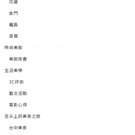
花蓮
金門
離島
首爾
時尚美妝
美妝保養
生活美學
3C評測
藝文活動
電影心得
舌尖上的美食之旅
台中美食