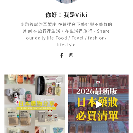
你好！我是Viki
多愁善感的巨蟹座 在這裡寫下美好與不美好的
片刻 在旅行裡生活，在生活裡旅行 - Share
our daily life Food / Tavel / fashion/
lifestyle
💭留言「免費」傳日本藥妝店/百
2026🇯🇵日本藥妝店必買什麼
貨/機場/Donki/折價券給你
...
日本最近紅什麼？
...
590
58
123
20