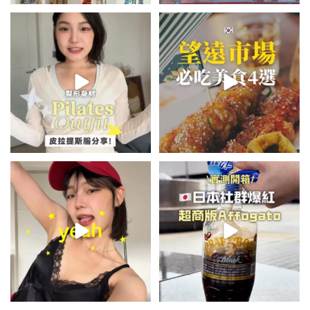
💭留言「美背」傳🔗給你！
\🇰🇷韓國望遠市場4家必吃美食
🏷️#吉推韓國 🇰🇷
😋/
...
💭留言「望遠市場」傳地址給你
...
48
20
348
59
summer outfit⋆.˚✮🎧✮˚.⋆
\🇯🇵日本爆紅!超商版Affogato
🍨☕️/
夏日穿搭最需要單品！
...
🏷️#吉推日本🇯🇵
...
755
43
118
26