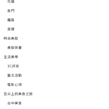
花蓮
金門
離島
首爾
時尚美妝
美妝保養
生活美學
3C評測
藝文活動
電影心得
舌尖上的美食之旅
台中美食