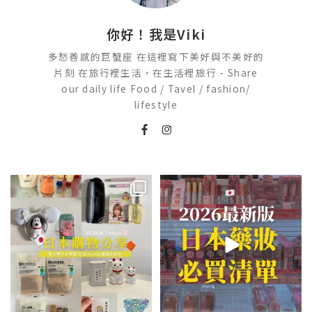
你好！我是Viki
多愁善感的巨蟹座 在這裡寫下美好與不美好的
片刻 在旅行裡生活，在生活裡旅行 - Share
our daily life Food / Tavel / fashion/
lifestyle
💭留言「免費」傳日本藥妝店/百
2026🇯🇵日本藥妝店必買什麼
貨/機場/Donki/折價券給你
...
日本最近紅什麼？
...
531
49
123
20