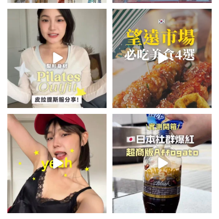
💭留言「美背」傳🔗給你！
\🇰🇷韓國望遠市場4家必吃美食
🏷️#吉推韓國 🇰🇷
😋/
...
💭留言「望遠市場」傳地址給你
...
48
20
345
59
summer outfit⋆.˚✮🎧✮˚.⋆
\🇯🇵日本爆紅!超商版Affogato
🍨☕️/
夏日穿搭最需要單品！
...
🏷️#吉推日本🇯🇵
...
755
43
117
26