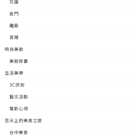
花蓮
金門
離島
首爾
時尚美妝
美妝保養
生活美學
3C評測
藝文活動
電影心得
舌尖上的美食之旅
台中美食