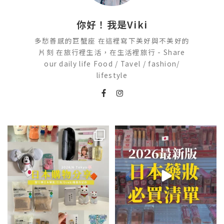
你好！我是Viki
多愁善感的巨蟹座 在這裡寫下美好與不美好的
片刻 在旅行裡生活，在生活裡旅行 - Share
our daily life Food / Tavel / fashion/
lifestyle
💭留言「免費」傳日本藥妝店/百
2026🇯🇵日本藥妝店必買什麼
貨/機場/Donki/折價券給你
...
日本最近紅什麼？
...
413
43
123
20