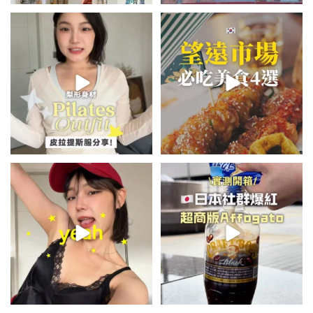
💭留言「美背」傳🔗給你！
\🇰🇷韓國望遠市場4家必吃美食
🏷️#吉推韓國 🇰🇷
😋/
...
💭留言「望遠市場」傳地址給你
...
48
20
345
59
summer outfit⋆.˚✮🎧✮˚.⋆
\🇯🇵日本爆紅!超商版Affogato
🍨☕️/
夏日穿搭最需要單品！
...
🏷️#吉推日本🇯🇵
...
755
43
117
26