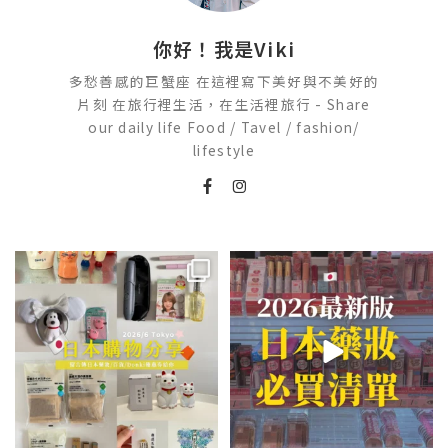
你好！我是Viki
多愁善感的巨蟹座 在這裡寫下美好與不美好的
片刻 在旅行裡生活，在生活裡旅行 - Share
our daily life Food / Tavel / fashion/
lifestyle
💭留言「免費」傳日本藥妝店/百
2026🇯🇵日本藥妝店必買什麼
貨/機場/Donki/折價券給你
...
日本最近紅什麼？
...
452
44
123
20