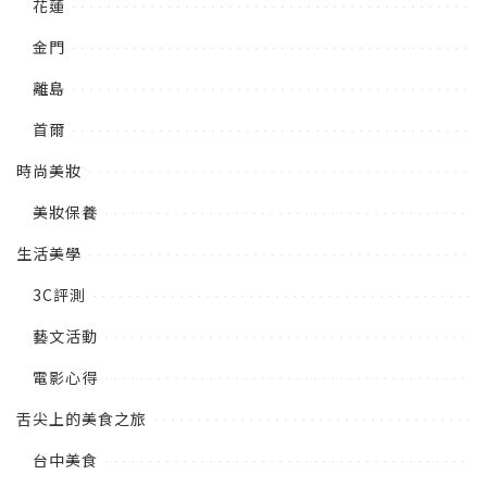
花蓮
金門
離島
首爾
時尚美妝
美妝保養
生活美學
3C評測
藝文活動
電影心得
舌尖上的美食之旅
台中美食