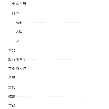
奈良食玩
日本
京都
大阪
東京
新北
旅行小幫手
花季懶人包
花蓮
金門
離島
首爾