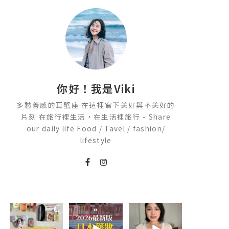
你好！我是Viki
多愁善感的巨蟹座 在這裡寫下美好與不美好的
片刻 在旅行裡生活，在生活裡旅行 - Share
our daily life Food / Tavel / fashion/
lifestyle
💭留言「免費」
2026🇯🇵日本藥
💭留言「美背」
傳日本藥妝店/百
妝店必買什麼
傳🔗給你！
貨/機場/Donki/
🏷️#吉推韓國