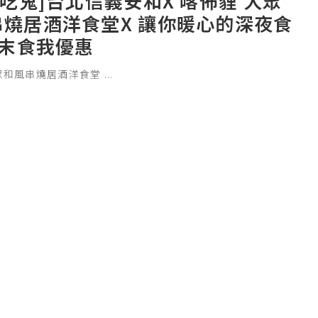
愛吃鬼]台北信義安和X 喀佈貍 大眾
串燒居酒洋食堂X 讓你暖心的深夜食
文末食我優惠
眾和風串燒居酒洋食堂
...