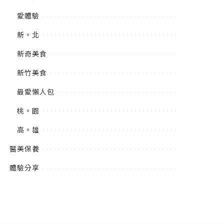
愛體驗
新。北
新奇美食
新竹美食
最愛懶人包
桃。園
高。雄
醫美保養
體驗分享