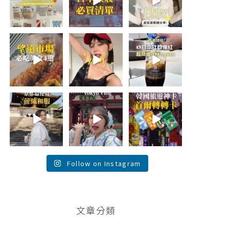
折價券給你
...
日本最近紅什
🇰🇷
麼？
...
...
555
123
49
20
52
20
\🇰🇷韓國望遠市
summer
\🇯🇵日本爆紅!超
場4家必吃美食
outfit⋆.˚✮🎧
商版Affogato 🍨
😋/
✮˚.⋆
☕️/
💭留言「望遠市
🏷️#吉推日本🇯🇵
場」傳地址給
夏日穿搭最需要
...
你
...
單品！
...
118
350
755
26
59
43
💭留言「蕾絲」
\💭留言「PGC」
\💭留言「轉轉」
傳預約🔗給你！
傳預約🔗給你 /
傳懶人包和購買
\🇯🇵京都最便宜
Tokyo birthday
🔗給你
蕾絲和服推
trip 🫧
...
\🇰🇷韓國旅遊神
薦！/
...
卡！首爾轉轉卡
✨ /
...
121
101
38
104
76
146
Follow on Instagram
文章分類