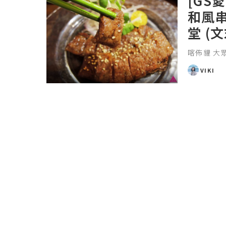
[GS
和風
堂 (
喀佈貍 大
VIKI
POSTED
BY