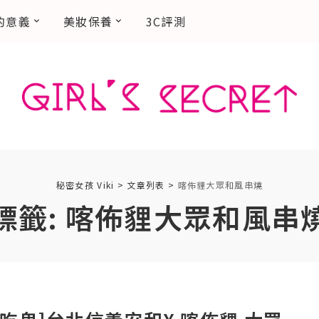
的意義
美妝保養
3C評測
秘密女孩 Viki
>
文章列表
>
喀佈貍大眾和風串燒
標籤:
喀佈貍大眾和風串